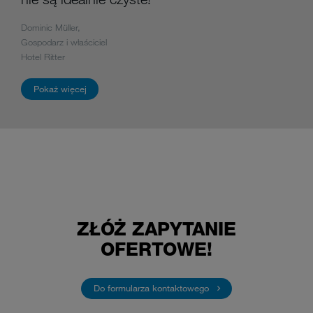
dotyczących zmywania.
dotyczących zmywania.
Dominic Müller,
Christine Bäuerle,
Dominic Müller,
Gospodarz i właściciel
Zastępca szefa kuchni
Gospodarz i właściciel
Neil Perry,
Neil Perry,
Hotel Ritter
Marta-Schanzenbach-Haus
Hotel Ritter
Rockpool Dining Group
Rockpool Dining Group
Pokaż więcej
Pokaż więcej
Pokaż więcej
Pokaż więcej
Pokaż więcej
ZŁÓŻ ZAPYTANIE
OFERTOWE!
Do formularza kontaktowego