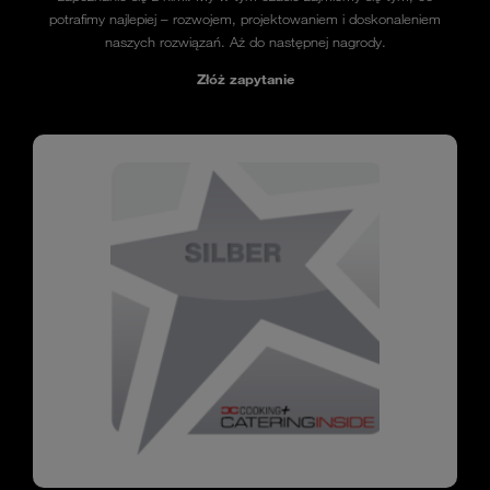
potrafimy najlepiej – rozwojem, projektowaniem i doskonaleniem
naszych rozwiązań. Aż do następnej nagrody.
Złóż zapytanie