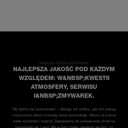
Nagrody i&nbsp;wyróżnienia
NAJLEPSZA JAKOŚĆ POD KAŻDYM
WZGLĘDEM: W&NBSP;KWESTII
ATMOSFERY, SERWISU
I&NBSP;ZMYWAREK.
Nie lubimy się przechwalać – dlatego też wolimy, gdy inni testują
i krytycznym okiem oceniają naszą technologię. Mamy na koncie
wiele wyróżnień i nagród. Zapraszamy do poświęcenia chwili na
zapoznanie się z nimi. My w tym czasie zajmiemy się tym, co