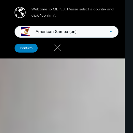
Welcome to MEIKO.
Please select a country and
click "confirm".
American Samoa (en)
confirm