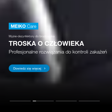
MEIKO
Care
Myjnie-dezynfektory do brudownika
TROSKA O CZŁOWIEKA
Profesjonalne rozwiązania do kontroli zakażeń
Dowiedz się więcej