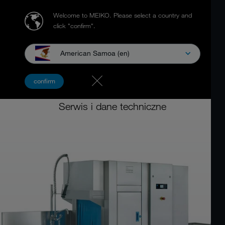
Welcome to MEIKO.
Please select a country and
click "confirm".
American Samoa (en)
Zmywarka z&nbsp;transportem koszowym
confirm
MEIKO UPster® K
Serwis i dane techniczne