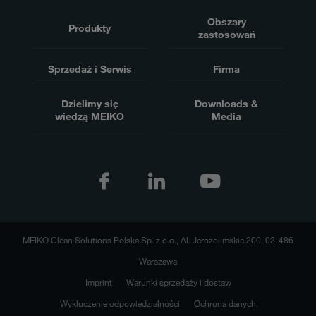
Obszary
Produkty
zastosowań
Sprzedaż i Serwis
Firma
Dzielimy się
Downloads &
wiedzą MEIKO
Media
MEIKO Clean Solutions Polska Sp. z o.o., Al. Jerozolimskie 200, 02-486
Warszawa
Imprint
Warunki sprzedaży i dostaw
Wykluczenie odpowiedzialności
Ochrona danych