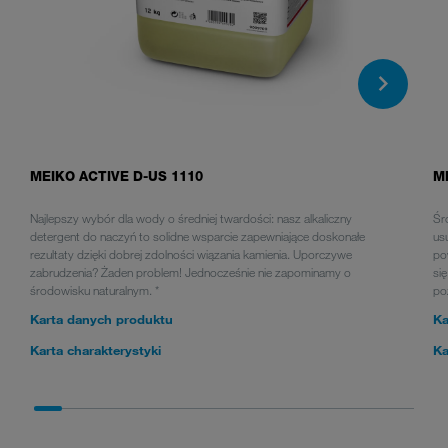
MEIKO ACTIVE D-US 1110
M
Najlepszy wybór dla wody o średniej twardości: nasz alkaliczny
Śr
detergent do naczyń to solidne wsparcie zapewniające doskonałe
us
rezultaty dzięki dobrej zdolności wiązania kamienia. Uporczywe
po
zabrudzenia? Żaden problem! Jednocześnie nie zapominamy o
si
środowisku naturalnym. *
po
Karta danych produktu
Ka
Karta charakterystyki
Ka