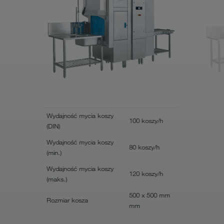
Wydajność mycia koszy
Wydajność
100 koszy/h
(DIN)
(DIN)
Wydajność mycia koszy
Wydajność
80 koszy/h
(min.)
(min.)
Wydajność mycia koszy
Wydajność
120 koszy/h
(maks.)
(maks.)
500 x 500 mm
Rozmiar kosza
Rozmiar k
mm