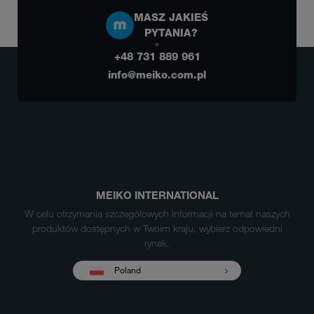
MASZ JAKIEŚ
PYTANIA?
+48 731 889 961
info@meiko.com.pl
MEIKO INTERNATIONAL
W celu otrzymania szczegółowych informacji na temat naszych
produktów dostępnych w Twoim kraju, wybierz odpowiedni
rynek.
Poland