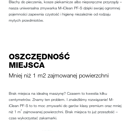
Blachy do pieczenia, kosze piekarnicze albo nieporęczne przyrządy –
nasza uniwersalna zmywarka M-iClean PF-S dzięki swojej ogromnej
pojemności zapewnia czystość i higienę niezależnie od rodzaju
mytych przedmiotów.
OSZCZĘDNOŚĆ
MIEJSCA
Mniej niż 1 m2 zajmowanej powierzchni
Brak miejsca na idealną maszynę? Czasem to kwestia kilku
centymetrów. Znamy ten problem. I znaleźliśmy rozwiązanie! M-
iClean PF-S to to moc zmywarki do garów klasy premium oraz mniej
²
niż 1 m
zajmowanej powierzchni. Brak miejsca to już przeszłość –
czas wykorzystać zakamarki.