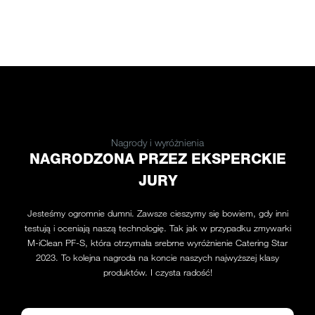
Nagrody i wyróżnienia
NAGRODZONA PRZEZ EKSPERCKIE
JURY
Jesteśmy ogromnie dumni. Zawsze cieszymy się bowiem, gdy inni
testują i oceniają naszą technologię. Tak jak w przypadku zmywarki
M-iClean PF-S, która otrzymała srebrne wyróżnienie Catering Star
2023. To kolejna nagroda na koncie naszych najwyższej klasy
produktów. I czysta radość!