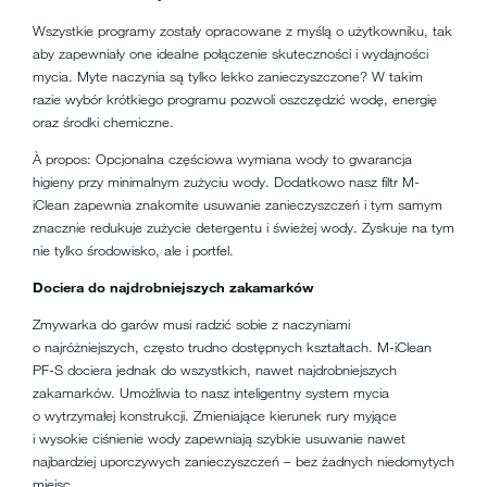
Wszystkie programy zostały opracowane z myślą o użytkowniku, tak
aby zapewniały one idealne połączenie skuteczności i wydajności
mycia. Myte naczynia są tylko lekko zanieczyszczone? W takim
razie wybór krótkiego programu pozwoli oszczędzić wodę, energię
oraz środki chemiczne.
À propos: Opcjonalna częściowa wymiana wody to gwarancja
higieny przy minimalnym zużyciu wody. Dodatkowo nasz filtr M-
iClean zapewnia znakomite usuwanie zanieczyszczeń i tym samym
znacznie redukuje zużycie detergentu i świeżej wody. Zyskuje na tym
nie tylko środowisko, ale i portfel.
Dociera do najdrobniejszych zakamarków
Zmywarka do garów musi radzić sobie z naczyniami
o najróżniejszych, często trudno dostępnych kształtach. M-iClean
PF-S dociera jednak do wszystkich, nawet najdrobniejszych
zakamarków. Umożliwia to nasz inteligentny system mycia
o wytrzymałej konstrukcji. Zmieniające kierunek rury myjące
i wysokie ciśnienie wody zapewniają szybkie usuwanie nawet
najbardziej uporczywych zanieczyszczeń – bez żadnych niedomytych
miejsc.