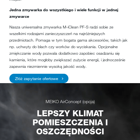
Jedna zmywarka do wszystkiego i wiele funkcji w jednej
zmywarce
Nasza uniwersalna zmywarka M-iClean PF-S radzi sobie ze
wszelkimi rodzajami zanieczyszczeń na najróżniejszych
przedmiotach. Pomaga w tym bogata gama akcesoriów, takich jak
np. uchwyty do blach czy worków do wyciskania. Opcjonalne
zmiękczanie wody pozwala dodatkowo zapobiec osadzaniu się
kamienia, które mogłoby zwiększać zużycie energii, i jednocześnie
zapewnia niezmiennie wysoką jakość wody.
Złóż zapytanie ofertowe
MEIKO AirConcept (opcja)
LEPSZY KLIMAT
POMIESZCZENIA I
OSZCZĘDNOŚCI