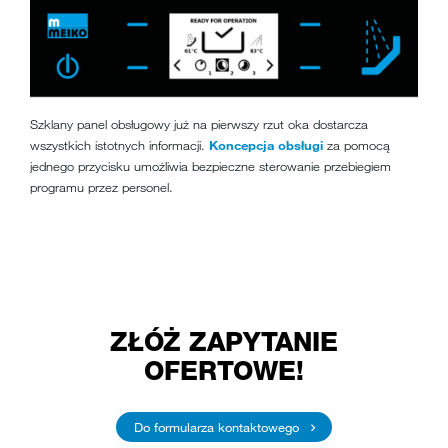
Szklany panel obsługowy już na pierwszy rzut oka dostarcza
wszystkich istotnych informacji.
Koncepcja obsługi
za pomocą
jednego przycisku umożliwia bezpieczne sterowanie przebiegiem
programu przez personel.
ZŁÓŻ ZAPYTANIE
OFERTOWE!
Do formularza kontaktowego