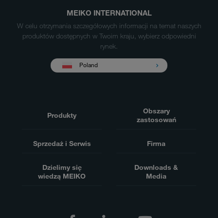
MEIKO INTERNATIONAL
W celu otrzymania szczegółowych informacji na temat naszych
produktów dostępnych w Twoim kraju, wybierz odpowiedni
rynek.
Poland
Obszary
Produkty
zastosowań
Sprzedaż i Serwis
Firma
Dzielimy się
Downloads &
wiedzą MEIKO
Media