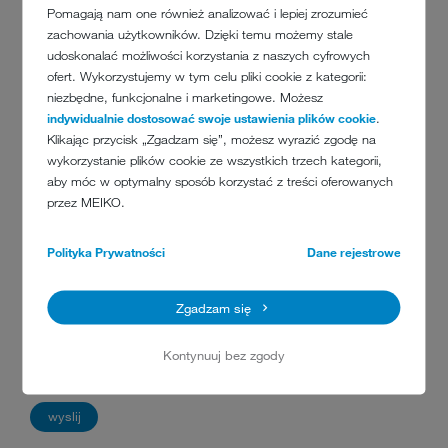
Pomagają nam one również analizować i lepiej zrozumieć
Interesuje mnie:
zachowania użytkowników. Dzięki temu możemy stale
Zmywanie
udoskonalać możliwości korzystania z naszych cyfrowych
Zmywarki wózkowe
ofert. Wykorzystujemy w tym celu pliki cookie z kategorii:
Systemy transportowe
niezbędne, funkcjonalne i marketingowe. Możesz
indywidualnie dostosować swoje ustawienia plików cookie
.
Urządzenia do usuwania resztek jedzenia
Klikając przycisk „Zgadzam się”, możesz wyrazić zgodę na
Urządzenia do mycia i dezynfekcji
wykorzystanie plików cookie ze wszystkich trzech kategorii,
Czyszczenie masek i aparatów oddechowych
aby móc w optymalny sposób korzystać z treści oferowanych
Rozwiązania niestandardowe
przez MEIKO.
Ochrona danych
*
Polityka Prywatności
Dane rejestrowe
przeczytano i zaakceptowano
politykę prywatności
ReCaptcha
*
Zgadzam się
Anti-Robot Verification
Click to start verification
Kontynuuj bez zgody
Friendly
Captcha ⇗