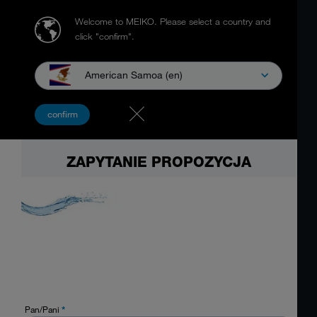
Welcome to MEIKO.
Please select a country and
click "confirm".
American Samoa (en)
confirm
ZAPYTANIE PROPOZYCJA
Pan/Pani
*