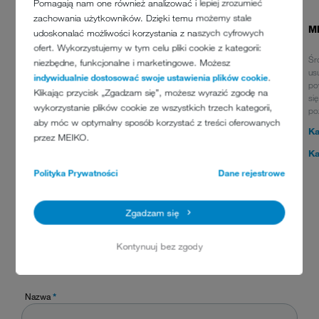
Pomagają nam one również analizować i lepiej zrozumieć
zachowania użytkowników. Dzięki temu możemy stale
MEIKO ACTIVE D-US 1110
M
udoskonalać możliwości korzystania z naszych cyfrowych
ofert. Wykorzystujemy w tym celu pliki cookie z kategorii:
Najlepszy wybór dla wody o średniej twardości: nasz alkaliczny
Śr
niezbędne, funkcjonalne i marketingowe. Możesz
detergent do naczyń to solidne wsparcie zapewniające doskonałe
us
indywidualnie dostosować swoje ustawienia plików cookie
.
rezultaty dzięki dobrej zdolności wiązania kamienia. Uporczywe
po
Klikając przycisk „Zgadzam się”, możesz wyrazić zgodę na
zabrudzenia? Żaden problem! Jednocześnie nie zapominamy o
si
wykorzystanie plików cookie ze wszystkich trzech kategorii,
środowisku naturalnym. *
po
aby móc w optymalny sposób korzystać z treści oferowanych
Karta danych produktu
Ka
przez MEIKO.
Karta charakterystyki
Ka
Polityka Prywatności
Dane rejestrowe
Zgadzam się
Kontynuuj bez zgody
Nazwa
*