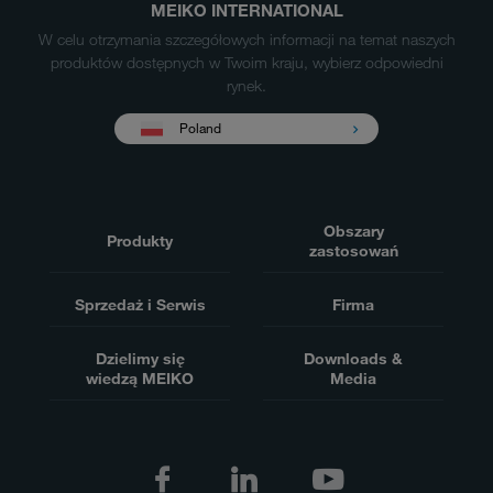
MEIKO INTERNATIONAL
W celu otrzymania szczegółowych informacji na temat naszych
produktów dostępnych w Twoim kraju, wybierz odpowiedni
rynek.
Poland
Obszary
Produkty
zastosowań
Sprzedaż i Serwis
Firma
Dzielimy się
Downloads &
wiedzą MEIKO
Media