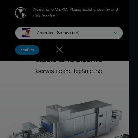
Welcome to MEIKO.
Please select a country and
click "confirm".
American Samoa (en)
Zmywarka z&nbsp;transportem taśmowym do naczyń, sztućców
confirm
i&nbsp;tac
MEIKO M-iQ BlueFire
Serwis i dane techniczne