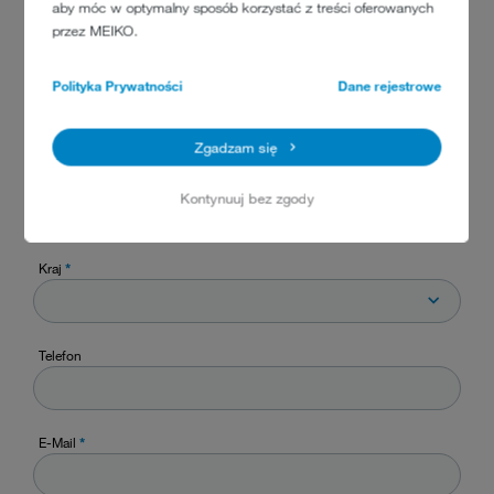
aby móc w optymalny sposób korzystać z treści oferowanych
brak wpisów
przez MEIKO.
Polityka Prywatności
Dane rejestrowe
Nazwa
*
Zgadzam się
Firma
*
Kontynuuj bez zgody
Kraj
*
Telefon
E-Mail
*