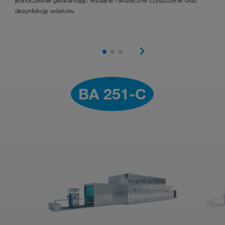
dezynfekcję wózków.
BA 251-C