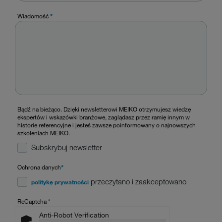
Wiadomość
*
Bądź na bieżąco. Dzięki newsletterowi MEIKO otrzymujesz wiedzę
ekspertów i wskazówki branżowe, zaglądasz przez ramię innym w
historie referencyjne i jesteś zawsze poinformowany o najnowszych
szkoleniach MEIKO.
Subskrybuj newsletter
Ochrona danych
*
przeczytano i zaakceptowano
politykę prywatności
ReCaptcha
*
Anti-Robot Verification