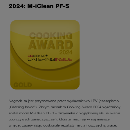
2024: M-iClean PF-S
Nagroda ta jest przyznawana przez wydawnictwo LPV (czasopismo
„Catering Inside”). Złotym medalem Cooking Award 2024 wyróżniony
został model M-iClean PF-S – zmywarka o wyjątkowej sile usuwania
uporczywych zanieczyszczeń, która zmieści się w najmniejszej
wnęce, zapewniając doskonałe rezultaty mycia i oszczędną pracę.