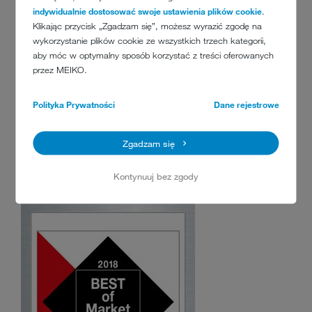
uwzględnia trzy kryteria: zrównoważony rozwój, oszczędność
indywidualnie dostosować swoje ustawienia plików cookie
.
kosztów i innowacyjność.
Klikając przycisk „Zgadzam się”, możesz wyrazić zgodę na
wykorzystanie plików cookie ze wszystkich trzech kategorii,
aby móc w optymalny sposób korzystać z treści oferowanych
przez MEIKO.
Polityka Prywatności
Dane rejestrowe
BEST OF MARKET 2018
Zgadzam się
1 miejsce: zrównoważony rozwój i
technologia
Kontynuuj bez zgody