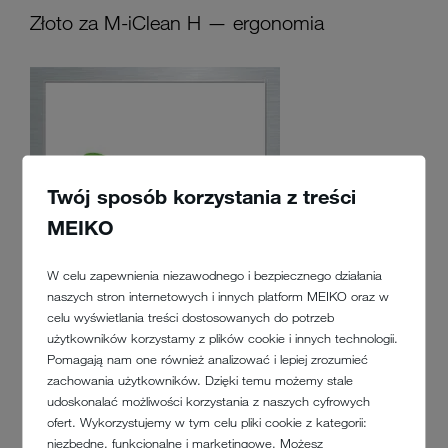
Złoto za M-iClean H — ergonomia
Twój sposób korzystania z treści
MEIKO
W celu zapewnienia niezawodnego i bezpiecznego działania
naszych stron internetowych i innych platform MEIKO oraz w
celu wyświetlania treści dostosowanych do potrzeb
użytkowników korzystamy z plików cookie i innych technologii.
Pomagają nam one również analizować i lepiej zrozumieć
zachowania użytkowników. Dzięki temu możemy stale
Stowarzyszenie FCSI i UBM SES — największy na świecie
udoskonalać możliwości korzystania z naszych cyfrowych
organizator imprez B2B — wręczają nagrodę SCI Equipment Award
ofert. Wykorzystujemy w tym celu pliki cookie z kategorii:
na FHA w Singapurze. Decyzja jury złożonego z grona ekspertów
niezbędne, funkcjonalne i marketingowe. Możesz