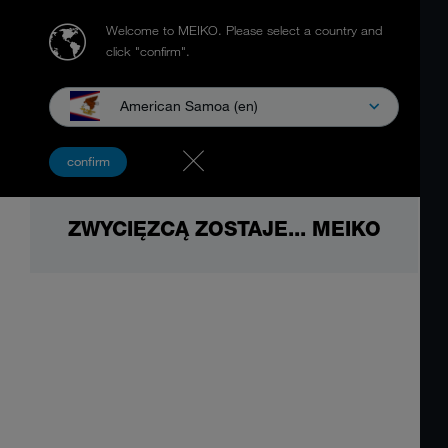
Welcome to MEIKO.
Please select a country and
click "confirm".
American Samoa (en)
confirm
ZWYCIĘZCĄ ZOSTAJE... MEIKO