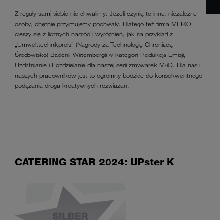
Z reguły sami siebie nie chwalimy. Jeżeli czynią to inne, niezależne
osoby, chętnie przyjmujemy pochwały. Dlatego też firma MEIKO
cieszy się z licznych nagród i wyróżnień, jak na przykład z
„Umwelttechnikpreis” (Nagrody za Technologię Chroniącą
Środowisko) Badenii-Wirtembergii w kategorii Redukcja Emisji,
Uzdatnianie i Rozdzielanie dla naszej serii zmywarek M-iQ. Dla nas i
naszych pracowników jest to ogromny bodziec do konsekwentnego
podążania drogą kreatywnych rozwiązań.
CATERING STAR 2024: UPster K