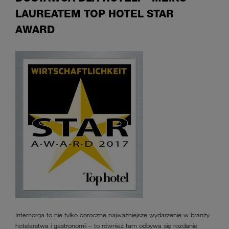
LAUREATEM TOP HOTEL STAR
AWARD
Internorga to nie tylko coroczne najważniejsze wydarzenie w branży
hotelarstwa i gastronomii – to również tam odbywa się rozdanie