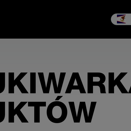
Sprzedaż i Serwis
Firma
Dzielimy się wiedzą MEIKO
Down
UKIWARK
UKTÓW