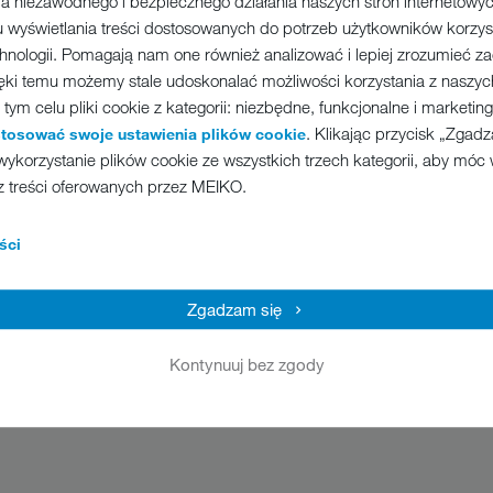
a niezawodnego i bezpiecznego działania naszych stron internetowych
 wyświetlania treści dostosowanych do potrzeb użytkowników korzys
chnologii. Pomagają nam one również analizować i lepiej zrozumieć 
ęki temu możemy stale udoskonalać możliwości korzystania z naszych
ym celu pliki cookie z kategorii: niezbędne, funkcjonalne i marketi
. Klikając przycisk „Zgad
stosować swoje ustawienia plików cookie
wykorzystanie plików cookie ze wszystkich trzech kategorii, aby móc
MEIKO M-iClean H
z treści oferowanych przez MEIKO.
ści
Koniec z uciążliwym załadunkiem i rozładunkiem oraz ze schylaniem się
klasy premium kaptur zamyka się automatycznie – w momencie umieszcz
dotknięcia lub też naciśnięcia przycisku na wyświetlaczu. Cicho. Niezaw
Zgadzam się
to nie tylko o zdrowie personelu, lecz także oszczędza czas – a w rezulta
Kontynuuj bez zgody
Modell
M
L
XL