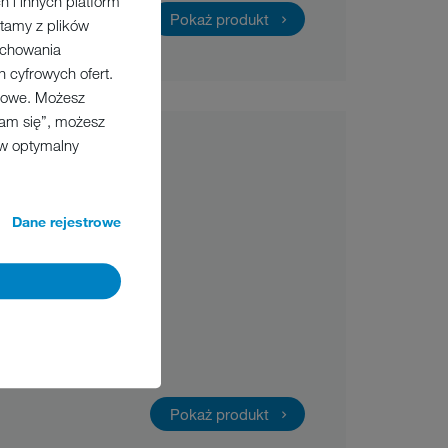
 i innych platform
Pokaż produkt
tamy z plików
zachowania
 cyfrowych ofert.
ngowe. Możesz
zam się”, możesz
 w optymalny
Dane rejestrowe
. W tych zmywarkach
enia kosza, lekkiego
odnie. Bez wysiłku. Dba
cie również pieniądze!
Pokaż produkt