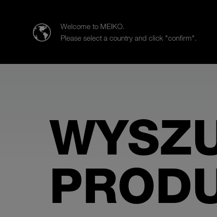
MEIKO Clean Solutions Polska Sp. z o.o.
Welcome to MEIKO.
Please select a country and click "confirm".
Produkty
Obszary zastosowań
WYSZ
PROD