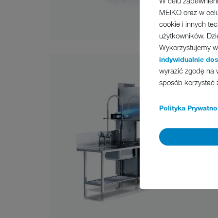
W celu zapewnieni
MEIKO oraz w celu
cookie i innych te
użytkowników. Dzi
Wykorzystujemy w t
indywidualnie do
wyrazić zgodę na 
sposób korzystać 
Polityka Prywatno