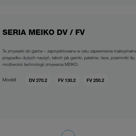
SERIA MEIKO DV / FV
Te zmywarki do garów – zaprojektowane w celu zapewnienia maksymalne
przypadku dużych naczyń, takich jak garnki, patelnie, tace, pojemniki itp
możliwości technologii zmywania MEIKO.
Modell
DV 270.2
FV 130.2
FV 250.2