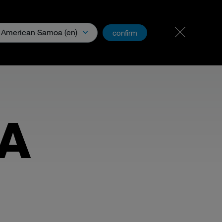
Kariera i praca
PartnerNet
American Samoa (en)
confirm
loads & Media
A