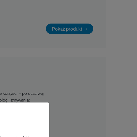
Pokaż produkt
 korzyści – po uczciwej
ologii zmywania:
ą wydajność zmywania.