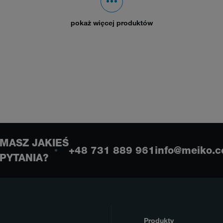
pokaż więcej produktów
MASZ JAKIEŚ
+48 731 889 961
info@meiko.c
PYTANIA?
Produkty