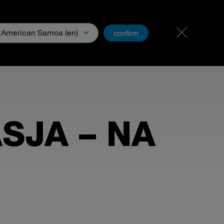
Kariera i praca
PartnerNet
American Samoa (en)
confirm
loads & Media
SJA – NA