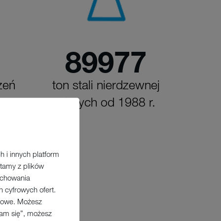
90000
zeń
ton stali nierdzewnej
użytych od 1988 r.
 i innych platform
tamy z plików
zachowania
 cyfrowych ofert.
ngowe. Możesz
zam się”, możesz