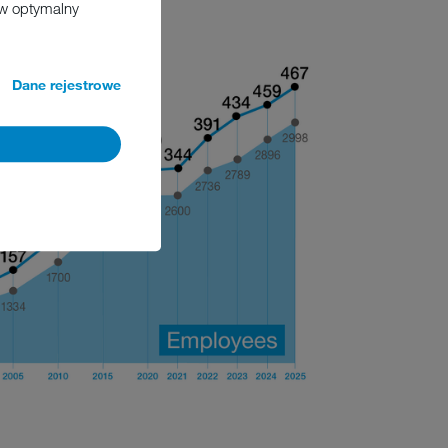
 w optymalny
Dane rejestrowe