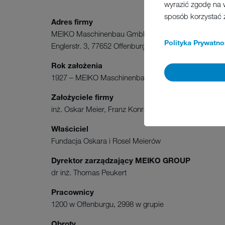
wyrazić zgodę na 
sposób korzystać 
Adres firmy
MEIKO Maschinenbau GmbH & Co. KG
Polityka Prywatno
Englerstr. 3, 77652 Offenburg, Germany
Rok założenia
1927 – MEIKO Maschinenbau, w Offenburgu
Założyciele firmy
inż. Oskar Meier, Franz Konrad
Właściciel
Fundacja Oskara i Rosel Meierów
Dyrektor zarządzający MEIKO GROUP
dr inż. Thomas Peukert
Pracownicy
1200 w Offenburgu, 2998 w grupie
Obroty