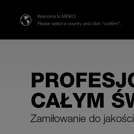
MEIKO Clean Solutions Polska Sp. z o.o.
Welcome to MEIKO.
Please select a country and click "confirm".
Produkty
Obszary zastosowań
PROFESJO
CAŁYM Ś
Zamiłowanie do jakości 