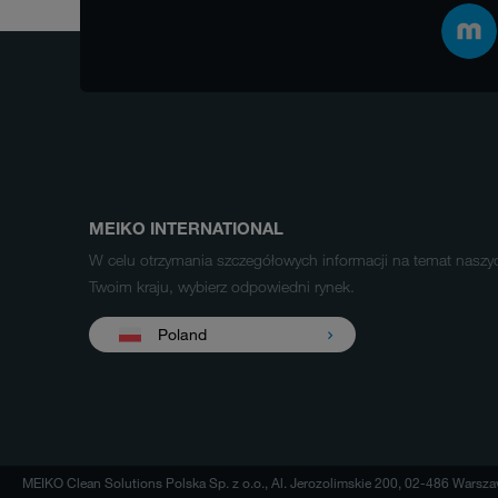
MEIKO INTERNATIONAL
W celu otrzymania szczegółowych informacji na temat nasz
Twoim kraju, wybierz odpowiedni rynek.
Poland
MEIKO Clean Solutions Polska Sp. z o.o., Al. Jerozolimskie 200, 02-486 Warsz