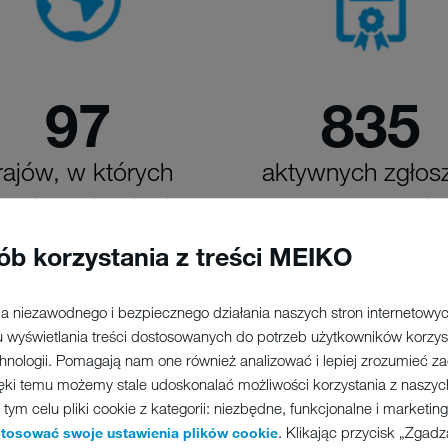
97
837
rajów, w których
aktywnych zgłos
acuje technologia
patentowych
MEIKO
ób korzystania z treści MEIKO
a niezawodnego i bezpiecznego działania naszych stron internetowych
 wyświetlania treści dostosowanych do potrzeb użytkowników korzys
chnologii. Pomagają nam one również analizować i lepiej zrozumieć 
ęki temu możemy stale udoskonalać możliwości korzystania z naszych
ym celu pliki cookie z kategorii: niezbędne, funkcjonalne i marketi
. Klikając przycisk „Zgad
stosować swoje ustawienia plików cookie