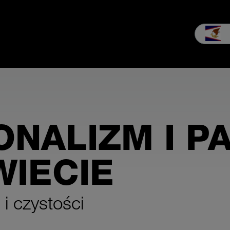
Sprzedaż i Serwis
Firma
Dzielimy się wiedzą MEIKO
Down
NALIZM I PA
WIECIE
i czystości