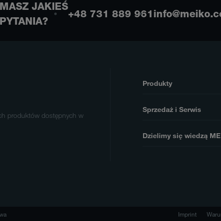
MASZ JAKIEŚ
+48 731 889 961
info@meiko.c
PYTANIA?
Produkty
Sprzedaż i Serwis
ych produktów dostępnych w
Dzielimy się wiedzą M
awa
Imprint
Warun