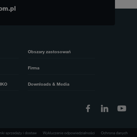
om.pl
Obszary zastosowań
Firma
EIKO
Downloads & Media
ki sprzedaży i dostaw
Wykluczenie odpowiedzialności
Ochrona danych