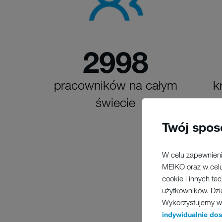
2998
pracowników na całym
k
świecie
pr
Twój spos
W celu zapewnieni
MEIKO oraz w celu
cookie i innych te
użytkowników. Dzi
Wykorzystujemy w t
indywidualnie do