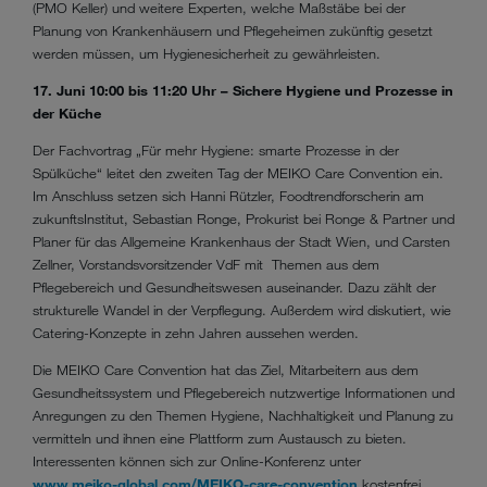
(PMO Keller) und weitere Experten, welche Maßstäbe bei der
Planung von Krankenhäusern und Pflegeheimen zukünftig gesetzt
werden müssen, um Hygienesicherheit zu gewährleisten.
17. Juni 10:00 bis 11:20 Uhr – Sichere Hygiene und Prozesse in
der Küche
Der Fachvortrag „Für mehr Hygiene: smarte Prozesse in der
Spülküche“ leitet den zweiten Tag der MEIKO Care Convention ein.
Im Anschluss setzen sich Hanni Rützler, Foodtrendforscherin am
zukunftsInstitut, Sebastian Ronge, Prokurist bei Ronge & Partner und
Planer für das Allgemeine Krankenhaus der Stadt Wien, und Carsten
Zellner, Vorstandsvorsitzender VdF mit Themen aus dem
Pflegebereich und Gesundheitswesen auseinander. Dazu zählt der
strukturelle Wandel in der Verpflegung. Außerdem wird diskutiert, wie
Catering-Konzepte in zehn Jahren aussehen werden.
Die MEIKO Care Convention hat das Ziel, Mitarbeitern aus dem
Gesundheitssystem und Pflegebereich nutzwertige Informationen und
Anregungen zu den Themen Hygiene, Nachhaltigkeit und Planung zu
vermitteln und ihnen eine Plattform zum Austausch zu bieten.
Interessenten können sich zur Online-Konferenz unter
www.meiko-global.com/MEIKO-care-convention
kostenfrei