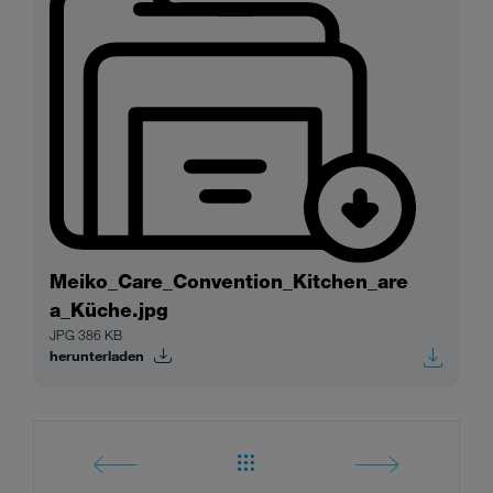
Meiko_Care_Convention_Kitchen_are
a_Küche.jpg
JPG 386 KB
herunterladen