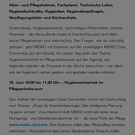
Alten- und Pflegeheimen, Fachplaner, Technische Leiter,
Hygienefachkräfte, Hygieniker, Hygienebeauftragte,
Verpflegungsleiter und Küchenchefs.
Kostendruck, Hygienesicherheit, nachhaltiges Wirtschaften, smarte
Prozesse – die Herausforderungen in Krankenhäusern und Alten-
sowie Pflegeheimen sind vielschichtig. Den Fragen, wie sie zukünftig
gelingen, geht MEIKO mit Experten auf der zweitägigen MEIKO Care
Convention auf den Grund. Am ersten Tag steht das Thema
Hygienesicherheit im Pflegearbeitsraum auf der Agenda, am
folgenden werden die Prozesse in der Küche beleuchtet – vor allem
wie sie hygienisch sicher geplant und gestaltet werden können.
16. Juni 10:00 bis 11:20 Uhr – Hygienesicherheit im
Pflegearbeitsraum
Den Auftakt der zweitägigen Care Convention macht ein Fachvortrag
zum Thema: „Stopp für Krankheitserreger: Wie intelligente Planung
Hygiene sichert.“ Anschließend stellt MEIKO erstmals seine neue
Reinigungs- und Desinfektionstechnik vor – die neue Perle der Pflege
www.meiko.de/perle
. Ihre Features sollen den Pflegealltag immens
erleichtern. Abschließend diskutieren Medizinplaner Roberto Keller