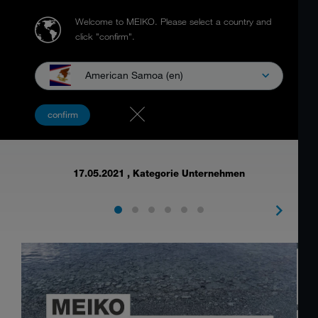
Welcome to MEIKO.
Please select a country and
click "confirm".
American Samoa (en)
MEIKO Care Convention am 16. / 17.
confirm
Juni 2021
17.05.2021
, Kategorie Unternehmen