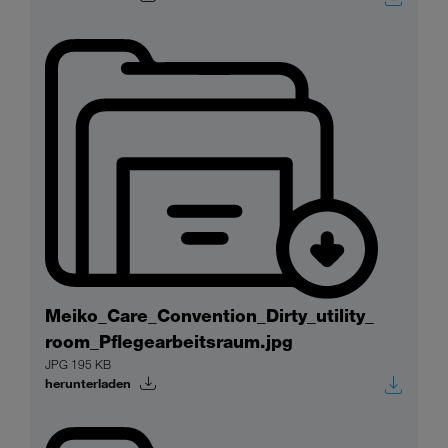
Meiko_Care_Convention_Dirty_utility_
room_Pflegearbeitsraum.jpg
JPG 195 KB
herunterladen