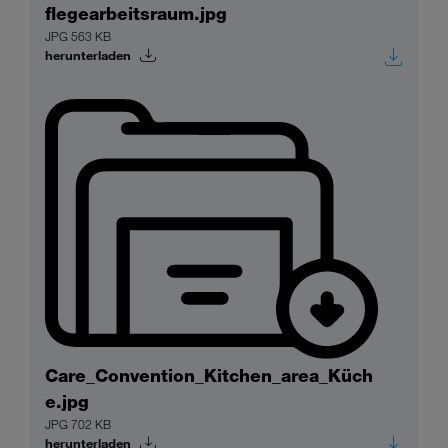
flegearbeitsraum.jpg
JPG 563 KB
herunterladen
Care_Convention_Kitchen_area_Küch
e.jpg
JPG 702 KB
herunterladen