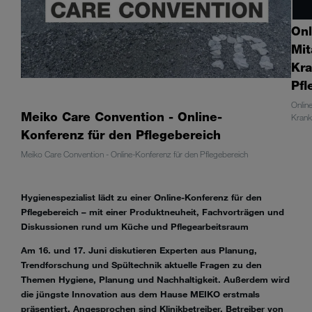
Onl
Mit
Kra
Pf
Online
Meiko Care Convention - Online-
Krank
Konferenz für den Pflegebereich
Meiko Care Convention - Online-Konferenz für den Pflegebereich
Hygienespezialist lädt zu einer Online-Konferenz für den
Pflegebereich – mit einer Produktneuheit, Fachvorträgen und
Diskussionen rund um Küche und Pflegearbeitsraum
Am 16. und 17. Juni diskutieren Experten aus Planung,
Trendforschung und Spültechnik aktuelle Fragen zu den
Themen Hygiene, Planung und Nachhaltigkeit. Außerdem wird
die jüngste Innovation aus dem Hause MEIKO erstmals
präsentiert. Angesprochen sind Klinikbetreiber, Betreiber von