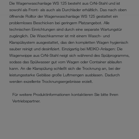
Die Wagenwaschanlage WS 125 besteht aus CrNi-Stahl und ist
sowohl als Front- als auch als Durchlader erhältlich. Das nach oben
öffnende Rolltor der Wagenwaschanlage WS 125 gestattet ein
problemloses Beschicken bei geringem Platzangebot. Alle
technischen Einrichtungen sind durch eine separate Wartungstür
zugänglich. Die Waschkammer ist mit einem Wasch- und
Klarspülsystem ausgestattet, das den kompletten Wagen hygienisch
sauber reinigt und desinfiziert. Einzigartig bei MEIKO-Anlagen: Die
Wagenwippe aus CrNi-Stahl neigt sich während des Spülprogramms,
sodass das Spülwasser gut vom Wagen oder Container ablaufen
kann. An die Klarspülung schließt sich die Trocknung an, bei der
leistungsstarke Gebläse große Luftmengen ausblasen. Dadurch
werden exzellente Trocknungsergebnisse erzielt.
Für weitere Produktinformationen kontaktieren Sie bitte Ihren
Vertriebspartner.