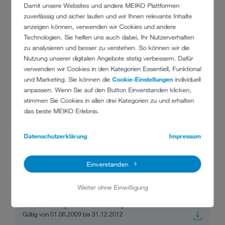
Damit unsere Websites und andere MEIKO Plattformen
DOWNLOADS
zuverlässig und sicher laufen und wir Ihnen relevante Inhalte
anzeigen können, verwenden wir Cookies und andere
Technologien. Sie helfen uns auch dabei, Ihr Nutzerverhalten
Alle
Broschüren
Betriebsanleitung/Gebrauchsanweisung
Reini
zu analysieren und besser zu verstehen. So können wir die
Nutzung unserer digitalen Angebote stetig verbessern. Dafür
verwenden wir Cookies in den Kategorien Essentiell, Funktional
Betriebsanleitung/Gebrauchsanweisu
und Marketing. Sie können die
Cookie-Einstellungen
individuell
anpassen. Wenn Sie auf den Button Einverstanden klicken,
ng
stimmen Sie Cookies in allen drei Kategorien zu und erhalten
das beste MEIKO Erlebnis.
Datenschutzerklärung
Impressum
Wagenwaschmaschine BS - 40-4 AWT
Betriebsanleitung/Gebrauchsanweisung
Einverstanden
Gültig von 01.09.2009 bis 31.07.2012
Weiter ohne Einwilligung
Wagenwaschmaschine BS - AWT
Betriebsanleitung/Gebrauchsanweisung
Gültig von 01.06.2009 bis 31.12.2012