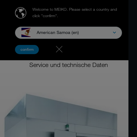
Welcome to MEIKO.
Please select a country and
click "confirm".
American Samoa (en)
Wagenwaschanlage
confirm
MEIKO WS 125
Service und technische Daten