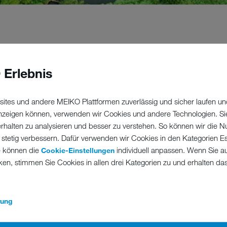
ltschutz hat Nachhaltigkeit 
 Erlebnis
ites und andere MEIKO Plattformen zuverlässig und sicher laufen un
ROHS
 anzeigen können, verwenden wir Cookies und andere Technologien. Si
RESTRICTION OF HAZARDOUS
erhalten zu analysieren und besser zu verstehen. So können wir die N
SUBSTANCES
 stetig verbessern. Dafür verwenden wir Cookies in den Kategorien Ess
e können die
individuell anpassen. Wenn Sie a
Cookie-Einstellungen
Die EU RoHS definiert Beschränkungen für
ken, stimmen Sie Cookies in allen drei Kategorien zu und erhalten d
den Einsatz bestimmter gefährlicher Stoffe in
Elektro- und Elektronikgeräten (EEE). Es
werden Grenzwerte sowie
rung
Ausnahmeregelungen für Schwermetalle,
Flammschutzmittel aber auch Weichmacher