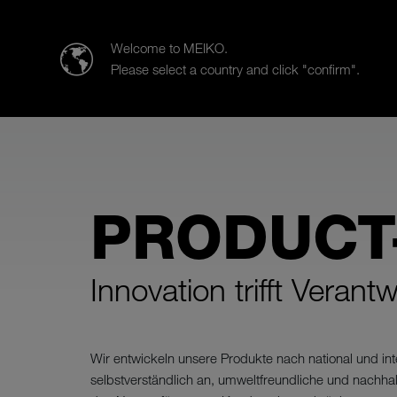
MEIKO Deutschland GmbH
Welcome to MEIKO.
Please select a country and click "confirm".
Produkte
Branchen
Beratu
PRODUCT
Innovation trifft Verant
Wir entwickeln unsere Produkte nach national und in
selbstverständlich an, umweltfreundliche und nachhal