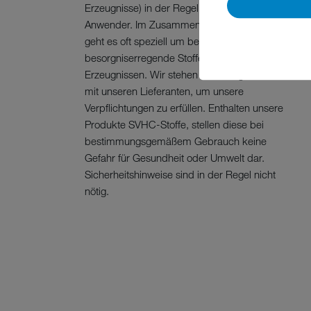
Erzeugnisse) in der Regel ein nachgeschalteter
Anwender. Im Zusammenhang mit REACH
geht es oft speziell um besonders
besorgniserregende Stoffe (SVHCs) in
Erzeugnissen. Wir stehen in ständigem Kontakt
mit unseren Lieferanten, um unsere
Verpflichtungen zu erfüllen. Enthalten unsere
Produkte SVHC-Stoffe, stellen diese bei
bestimmungsgemäßem Gebrauch keine
Gefahr für Gesundheit oder Umwelt dar.
Sicherheitshinweise sind in der Regel nicht
nötig.