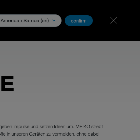
Karriere
PartnerNet
American Samoa (en)
confirm
CE
n, geben Impulse und setzen Ideen um. MEIKO strebt
toffe in unseren Geräten zu vermeiden, ohne dabei