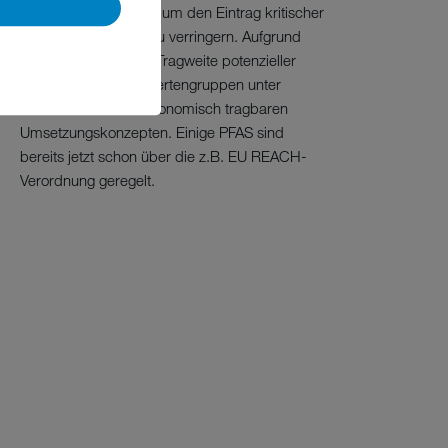
intensiv nach Wegen, um den Eintrag kritischer
PFAS in die Umwelt zu verringern. Aufgrund
der Komplexität und Tragweite potenzieller
Verbote arbeiten Expertengruppen unter
Hochdruck an soziökonomisch tragbaren
Umsetzungskonzepten. Einige PFAS sind
bereits jetzt schon über die z.B. EU REACH-
Verordnung geregelt.