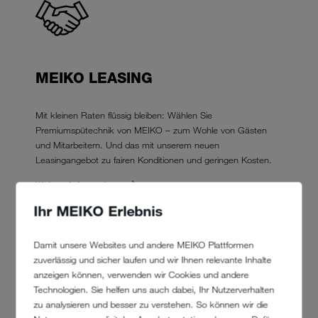
MEIKO LEASING
Mit kleinen Raten flüssig bleiben: Wählen Sie
Premiumspütechnik von MEIKO – zum Wohle von Gästen
und Mitarbeitern. Und das mit unserem neuen
Leasingangebot zu fairen Konditionen und geringen Kosten.
Weitere Informationen
Ihr MEIKO Erlebnis
Damit unsere Websites und andere MEIKO Plattformen
zuverlässig und sicher laufen und wir Ihnen relevante Inhalte
anzeigen können, verwenden wir Cookies und andere
Technologien. Sie helfen uns auch dabei, Ihr Nutzerverhalten
EXPERIENCE ZONE
zu analysieren und besser zu verstehen. So können wir die