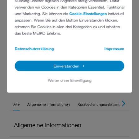
Nutzung unserer digitalen Angebote stetig verbessern. Dafür
verwenden wir Cookies in den Kategorien Essentiell, Funktional
Besuchen Sie unseren virtuellen Showroom, überzeugen Sie
und Marketing. Sie können die
Cookie-Einstellungen
individuell
sich anhand von Beispielen von unserer Planungskompetenz
anpassen. Wenn Sie auf den Button Einverstanden klicken,
und greifen Sie auf Vorträge, Videos und Konferenzen zu
stimmen Sie Cookies in allen drei Kategorien zu und erhalten
unterschiedlichen Themen zu.
das beste MEIKO Erlebnis.
Virtuellen Rundgang starten
Datenschutzerklärung
Impressum
Einverstanden
Weiter ohne Einwilligung
DOWNLOADS
Alle
Allgemeine Informationen
Kurzbedienungsanleitung
Techni
Allgemeine Informationen