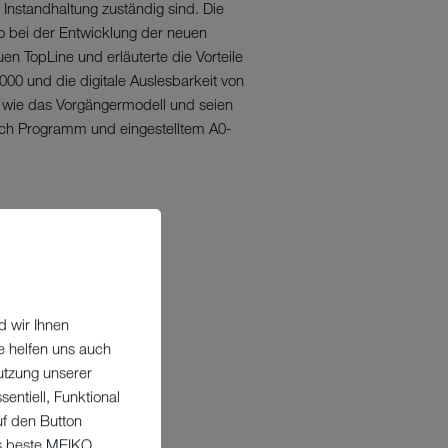
Instandhaltung zuständig sind. Die
o bei der Entwicklung der neuen
 TopLine und erläuterte die Vorteile
000 und die digitale Auslesbarkeit von
 wie das Vorgängermodell und seien
nach Programm und eingestelltem A0-
d wir Ihnen
e helfen uns auch
utzung unserer
entiell, Funktional
uf den Button
as beste MEIKO