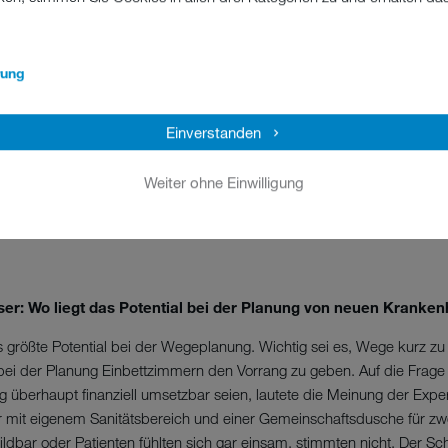
Leiter, Agaplesion Diakonieklinikum Rotenburg
rung
ngen im Bestand Abläufe hinsichtlich der Hygienesicherheit z
Einverstanden
erausforderung im Klinik- und Pflegealltag bei Änderungen von Abläuf
 Teile von Gebäuden würden zu Isolierstationen erklärt und sind nur 
ung von Abfall nur eingeschränkt möglich. Zwischenlagerungen an n
Weiter ohne Einwilligung
erhöhtes Hygienerisiko für Personal und Patienten. Besonders wicht
er: Wo liegt das Potential bei der Planung von neuen Kranke
as größte Potential bei der Wegeplanung. Wichtig sei es, Wege kurz 
bei der Planung Einbettzimmern den Vorrang zu geben. Auf die Frage
 überhaupt finanziell umsetzbar seien, lautete die Meinung der Expe
 mit eigenem Sanitätsbereich und einer Gemeinschaftsdusche für zwe
bildbar oder Patienten fühlten sich gar einsam, stimmten nicht. Der S