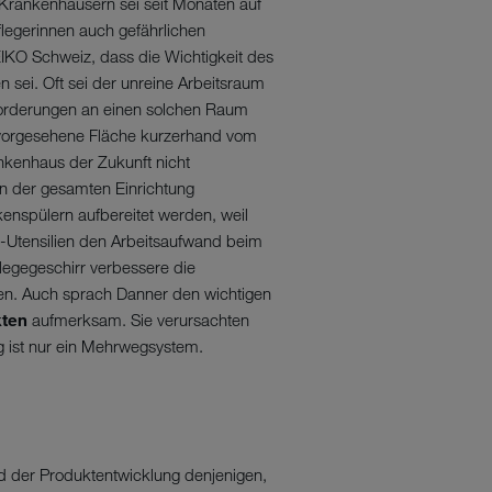
 Krankenhäusern sei seit Monaten auf
legerinnen auch gefährlichen
KO Schweiz, dass die Wichtigkeit des
n sei. Oft sei der unreine Arbeitsraum
nforderungen an einen solchen Raum
 vorgesehene Fläche kurzerhand vom
ankenhaus der Zukunft nicht
in der gesamten Einrichtung
enspülern aufbereitet werden, weil
-Utensilien den Arbeitsaufwand beim
flegegeschirr verbessere die
en. Auch sprach Danner den wichtigen
kten
aufmerksam. Sie verursachten
ig ist nur ein Mehrwegsystem.
d der Produktentwicklung denjenigen,