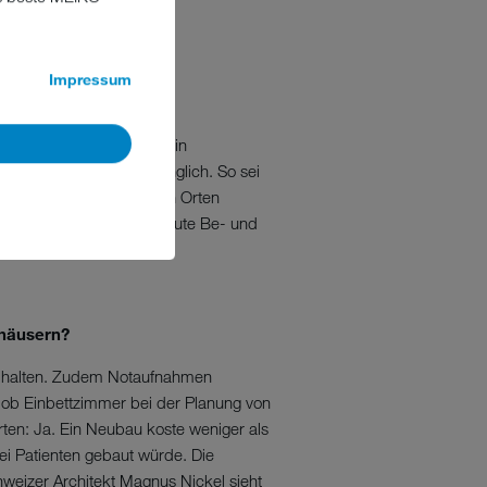
Impressum
u optimieren?
en in der Pflege, gerade in
noch eingeschränkt zugänglich. So sei
icht dafür ausgewiesenen Orten
ig findet er zudem eine gute Be- und
nhäusern?
zu halten. Zudem Notaufnahmen
 ob Einbettzimmer bei der Planung von
rten: Ja. Ein Neubau koste weniger als
i Patienten gebaut würde. Die
chweizer Architekt Magnus Nickel sieht