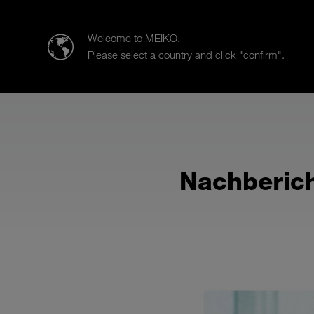
MEIKO Deutschland GmbH
Welcome to MEIKO.
Please select a country and click "confirm".
Produkte
Branchen
Beratu
Nachberic