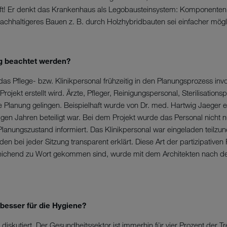
ft! Er denkt das Krankenhaus als Legobausteinsystem: Komponenten 
nachhaltigeres Bauen z. B. durch Holzhybridbauten sei einfacher mögl
g beachtet werden?
 das Pflege- bzw. Klinikpersonal frühzeitig in den Planungsprozess in
Projekt erstellt wird. Ärzte, Pfleger, Reinigungspersonal, Sterilisation
e Planung gelingen. Beispielhaft wurde von Dr. med. Hartwig Jaeger 
gen Jahren beteiligt war. Bei dem Projekt wurde das Personal nicht 
lanungszustand informiert. Das Klinikpersonal war eingeladen teilzu
en bei jeder Sitzung transparent erklärt. Diese Art der partizipative
ichend zu Wort gekommen sind, wurde mit dem Architekten nach de
besser für die Hygiene?
iskutiert. Der Gesundheitssektor ist immerhin für vier Prozent der 