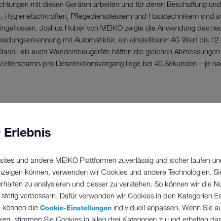
chtungen mit diesen Geräten arbeiten und für deren Beschaffung und 
 Hygienefachkräften, Pflegedienstleistern und Haustechnikern sind s
ngeflossen. Joshua Huber von MEIKO zeigte die Anwendung des neuen
ladungserkennung mit Automatiktür, ein einstellbarer A0-Wert bis 12.
Stand- als auch Wandeinbaugeräte hätten die gleichen Abmessungen
e Zeitersparnis pro Desinfektionsvorgang liege bei 40 Sekunden – je 
ch
 Erlebnis
schluss folgende Experten aus:
ites und andere MEIKO Plattformen zuverlässig und sicher laufen un
 PMO Keller AG
 anzeigen können, verwenden wir Cookies und andere Technologien. Si
erhalten zu analysieren und besser zu verstehen. So können wir die N
Architekten AG
 stetig verbessern. Dafür verwenden wir Cookies in den Kategorien Ess
e können die
individuell anpassen. Wenn Sie a
Cookie-Einstellungen
da GmbH
ken, stimmen Sie Cookies in allen drei Kategorien zu und erhalten d