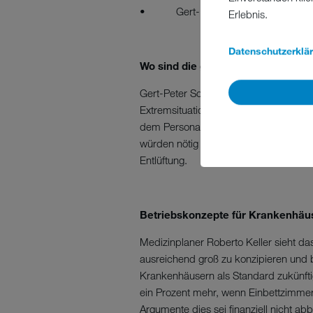
• Gert-Peter Schaper, Technischer 
Erlebnis.
Datenschutzerklä
Wo sind die größten Herausforderu
Gert-Peter Schaper sieht eine große H
Extremsituationen wie einer Pandemie.
dem Personal mancherorts die Entsorg
würden nötig und bürgen wiederum ein 
Entlüftung.
Betriebskonzepte für Krankenhäus
Medizinplaner Roberto Keller sieht d
ausreichend groß zu konzipieren und 
Krankenhäusern als Standard zukünftig
ein Prozent mehr, wenn Einbettzimmer
Argumente dies sei finanziell nicht ab