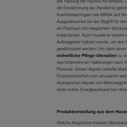
der Planung der Räume mit einfließt. 
die Eindämmung der Pandemie gerichte
Krankheitserregern wie MRSA und Nor
Ausgussraumes (so der Begriff für den 
ein Putzraum mit integriertem Steckb
entsprächen. Auch musste er bereits
Auftraggeber halbiert wurde, um den P
gewährleistet werden! Um dann einen r
einheitliche Pflege-Utensilien
zu ve
das Unternehmen Halterungen nach Kun
Personal. Diesen Aspekt vertiefte Mark
Prozesssicherheit und verursache we
ökologischen Aspekt von Mehrwegpfle
einen hohen Energieaufwand bei Herste
Produktvorstellung aus dem Hause
Welche Ansprüche müssen Steckbeckens