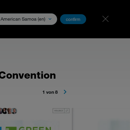
Karriere
PartnerNet
American Samoa (en)
confirm
Convention
1 von 8