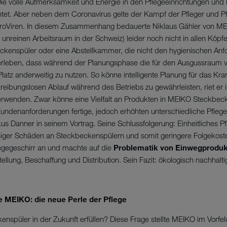
Die volle Aufmerksamkeit und Energie in den Pflegeeinrichtungen und
t. Aber neben dem Coronavirus gelte der Kampf der Pfleger und Pf
oViren. In diesem Zusammenhang bedauerte Niklaus Gähler von MEI
unreinen Arbeitsraum in der Schweiz) leider noch nicht in allen Köpfe
eckenspüler oder eine Abstellkammer, die nicht den hygienischen A
 erleben, dass während der Planungsphase die für den Ausgussraum
latz anderweitig zu nutzen. So könne intelligente Planung für das Kr
eibungslosen Ablauf während des Betriebs zu gewährleisten, riet er 
rwenden. Zwar könne eine Vielfalt an Produkten in MEIKO Steckbeck
denanforderungen fertige, jedoch erhöhten unterschiedliche Pflege
us Danner in seinem Vortrag. Seine Schlussfolgerung: Einheitliches P
niger Schäden an Steckbeckenspülern und somit geringere Folgekost
gegeschirr an und machte auf die
Problematik von Einwegprodu
llung, Beschaffung und Distribution. Sein Fazit: ökologisch nachhalt
 MEIKO: die neue Perle der Pflege
püler in der Zukunft erfüllen? Diese Frage stellte MEIKO im Vorfel