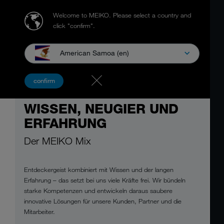
Welcome to MEIKO.
Please select a country and
click "confirm".
American Samoa (en)
confirm
WISSEN, NEUGIER UND
ERFAHRUNG
Der MEIKO Mix
Entdeckergeist kombiniert mit Wissen und der langen
Erfahrung – das setzt bei uns viele Kräfte frei. Wir bündeln
starke Kompetenzen und entwickeln daraus saubere
innovative Lösungen für unsere Kunden, Partner und die
Mitarbeiter.