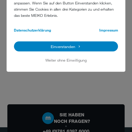
anpassen. Wenn Sie auf den Button Einverstanden klicken,
stimmen Sie Cookies in allen drei Kategorien zu und erhalten
das beste MEIKO Erlebnis.
NACHHALTIGKEIT
Datenschutzerklärung
Impressum
"Die Gesundheit des Menschen ist untrennbar mit Hygiene
verbunden – und mit dem Gesundheitszustand unseres
Planeten!"
Einverstanden
Details anzeigen
Weiter ohne Einwilligung
SIE HABEN
NOCH FRAGEN?
+49 (0)781 6397 6000