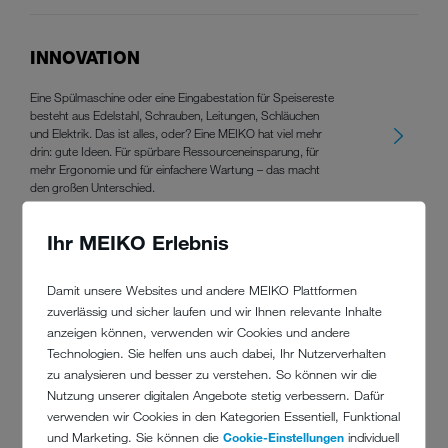
INNOVATION
Eine Spülmaschine oder eine Eingabestation für Speisereste
besteht aus Edelstahl, Schrauben, Leitungen, Schläuchen
und Elektrik. Das ist alles, oder? Eine MEIKO hat viel mehr
drin: gute Ideen. Für spürbare Ressourceneinsparung, für
mehr Ergonomie und für einfachere Wartung – das macht
den großen Unterschied.
Details anzeigen
Ihr MEIKO Erlebnis
Damit unsere Websites und andere MEIKO Plattformen
QUALITÄT
zuverlässig und sicher laufen und wir Ihnen relevante Inhalte
anzeigen können, verwenden wir Cookies und andere
Wenn es richtig sauber und wirtschaftlich ist, dann ist es
Technologien. Sie helfen uns auch dabei, Ihr Nutzerverhalten
MEIKO. Dazu gehören solide Technik, robuste Materialien
zu analysieren und besser zu verstehen. So können wir die
und intelligente Funktion, die reinigt und zugleich Ressourcen
spart. Und Teams, die auf eines spezialisiert sind: unbedingte
Nutzung unserer digitalen Angebote stetig verbessern. Dafür
Qualität.
verwenden wir Cookies in den Kategorien Essentiell, Funktional
und Marketing. Sie können die
Cookie-Einstellungen
individuell
Details anzeigen