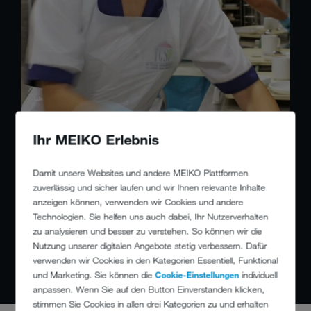
Ihr MEIKO Erlebnis
ERGONOMIE
Damit unsere Websites und andere MEIKO Plattformen
So leicht war das Arbeiten noch nie.
zuverlässig und sicher laufen und wir Ihnen relevante Inhalte
anzeigen können, verwenden wir Cookies und andere
Technologien. Sie helfen uns auch dabei, Ihr Nutzerverhalten
Auf den Menschen hin eingerichtete Arbeitsräume, leicht bedienbare
zu analysieren und besser zu verstehen. So können wir die
Maschinen, flüssige Abläufe – MEIKO denkt an den gesamten
Nutzung unserer digitalen Angebote stetig verbessern. Dafür
Prozess. Das Ergebnis: mehr Effizienz und besseres Betriebsklima.
verwenden wir Cookies in den Kategorien Essentiell, Funktional
Machen Sie sich selbst ein Bild vom neuen Arbeiten.
und Marketing. Sie können die
Cookie-Einstellungen
individuell
anpassen. Wenn Sie auf den Button Einverstanden klicken,
stimmen Sie Cookies in allen drei Kategorien zu und erhalten