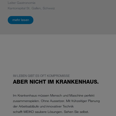
Leitung Projektmanagement
Leiter Gastronomie
Leiter des Pflegedienstes
Leitung Projektmanagement
Leiter Gastronomie
Klinikum Westfalen GmbH
Kantonspital St. Gallen, Schweiz
Tropenklinik – Paul-Lechler-Krankenhaus Tübingen
Klinikum Westfalen GmbH
Kantonspital St. Gallen, Schweiz
mehr lesen
mehr lesen
mehr lesen
mehr lesen
mehr lesen
IM LEBEN GIBT ES OFT KOMPROMISSE
ABER NICHT IM KRANKENHAUS.
Im Krankenhaus müssen Mensch und Maschine perfekt
zusammenspielen. Ohne Aussetzer. Mit frühzeitiger Planung
der Arbeitsabläufe und innovativer Technik
schafft MEIKO saubere Lösungen. Sehen Sie selbst.