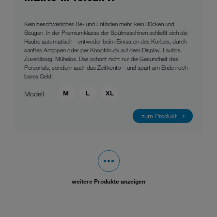
Kein beschwerliches Be- und Entladen mehr, kein Bücken und
Beugen. In der Premiumklasse der Spülmaschinen schließt sich die
Haube automatisch – entweder beim Einrasten des Korbes, durch
sanftes Antippen oder per Knopfdruck auf dem Display. Lautlos.
Zuverlässig. Mühelos. Das schont nicht nur die Gesundheit des
Personals, sondern auch das Zeitkonto – und spart am Ende noch
bares Geld!
M
L
XL
Modell
zum Produkt
weitere Produkte anzeigen