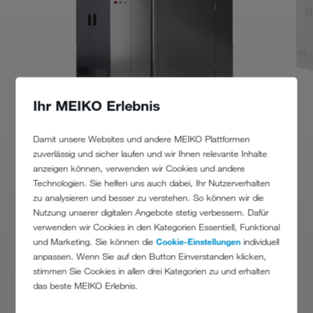
Ihr MEIKO Erlebnis
Trolleyleistung / Stunde
Trolleyleis
40 (38)
Damit unsere Websites und andere MEIKO Plattformen
(Thermolabel)
(Thermolabe
zuverlässig und sicher laufen und wir Ihnen relevante Inhalte
anzeigen können, verwenden wir Cookies und andere
2300
Höhe Aufstellung mit Rampen
Höhe Aufst
Technologien. Sie helfen uns auch dabei, Ihr Nutzerverhalten
mm
zu analysieren und besser zu verstehen. So können wir die
2120
Nutzung unserer digitalen Angebote stetig verbessern. Dafür
Höhe Grubenaufstellung
Höhe Grube
mm
verwenden wir Cookies in den Kategorien Essentiell, Funktional
und Marketing. Sie können die
Cookie-Einstellungen
individuell
1640
Breite
Breite
anpassen. Wenn Sie auf den Button Einverstanden klicken,
mm
stimmen Sie Cookies in allen drei Kategorien zu und erhalten
das beste MEIKO Erlebnis.
weitere technische Daten