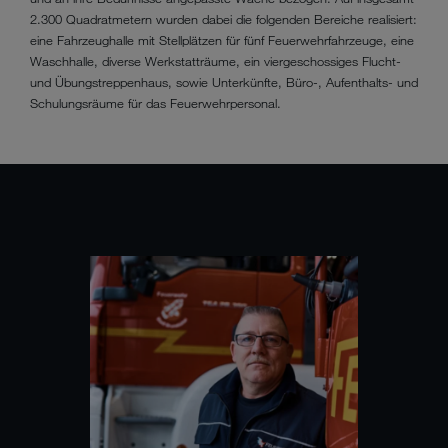
2.300 Quadratmetern wurden dabei die folgenden Bereiche realisiert:
eine Fahrzeughalle mit Stellplätzen für fünf Feuerwehrfahrzeuge, eine
Waschhalle, diverse Werkstatträume, ein viergeschossiges Flucht-
und Übungstreppenhaus, sowie Unterkünfte, Büro-, Aufenthalts- und
Schulungsräume für das Feuerwehrpersonal.