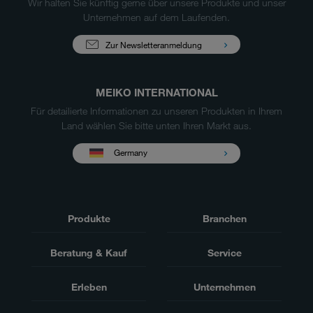
Wir halten Sie künftig gerne über unsere Produkte und unser
Unternehmen auf dem Laufenden.
Zur Newsletteranmeldung
MEIKO INTERNATIONAL
Für detailierte Informationen zu unseren Produkten in Ihrem
Land wählen Sie bitte unten Ihren Markt aus.
Germany
Produkte
Branchen
Beratung & Kauf
Service
Erleben
Unternehmen