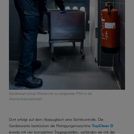
Gerätewart bringt Wanne mit zu reinigender PSA in die
Atemschutzwerkstatt
Dort erfolgt auf dem Absaugtisch eine Sichtkontrolle. Die
Gerätewarte bestücken die Reinigungsmaschine
TopClean D
jeweils mit vier kompletten Tragegestellen, verbinden sie mit der