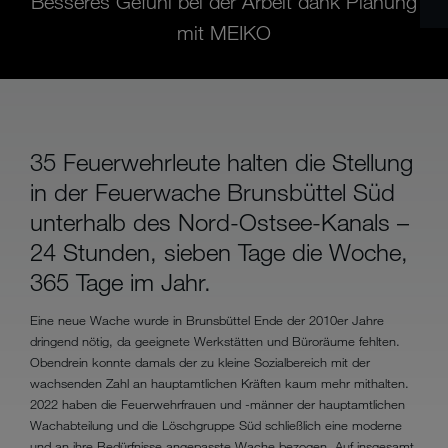
Besseres Gefühl bei der Arbeit dank Planung
mit MEIKO
35 Feuerwehrleute halten die Stellung
in der Feuerwache Brunsbüttel Süd
unterhalb des Nord-Ostsee-Kanals –
24 Stunden, sieben Tage die Woche,
365 Tage im Jahr.
Eine neue Wache wurde in Brunsbüttel Ende der 2010er Jahre
dringend nötig, da geeignete Werkstätten und Büroräume fehlten.
Obendrein konnte damals der zu kleine Sozialbereich mit der
wachsenden Zahl an hauptamtlichen Kräften kaum mehr mithalten.
2022 haben die Feuerwehrfrauen und -männer der hauptamtlichen
Wachabteilung und die Löschgruppe Süd schließlich eine moderne
und an ihre Bedürfnisse angepasste Wache bezogen. Auf insgesamt