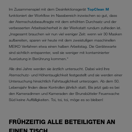
Im Zusammenspiel mit dem Desinfektionsgerät
TopClean M
funktioniert der Workflow im Nassbereich inzwischen so gut, dass
der Atemschutzbeauftragte mit dem erhöhten Durchsatz und der
verbesserten Arbeitssicherheit in der Werkstatt rundum zufrieden ist.
„Insgesamt brauchen wir nun viel weniger Zeit: wenn wir 30 Masken
aufbereiten, sparen wir heute mit dem zweistufigen maschinellen
MEIKO Verfahren etwa einen halben Arbeitstag. Die Gerätewarte
sind sichtlich entspannter, weil sie weniger mit kontaminierter
Ausrüstung in Berührung kommen.“
Alle drei Jahre werden sie ärztlich untersucht. Dabei wird ihre
Atemschutz- und Höhentauglichkeit festgestellt und sie werden einer
Untersuchung hinsichtlich Fahrtauglichkeit unterzogen. Ab dem 50.
Lebensjahr finden diese Kontrollen jährlich statt. Bis jetzt gab es bei
den Kameradinnen und Kameraden der Brunsbütteler Feuerwache
Süd keine Auffälligkeiten. Toi, toi, toi, möge es so bleiben!
FRÜHZEITIG ALLE BETEILIGTEN AN
EINEN TISCH