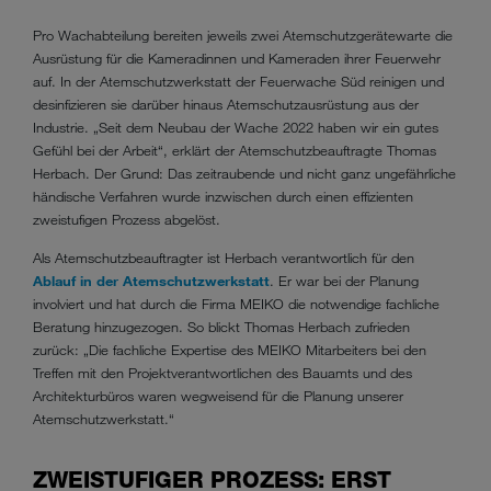
Pro Wachabteilung bereiten jeweils zwei Atemschutzgerätewarte die
Ausrüstung für die Kameradinnen und Kameraden ihrer Feuerwehr
auf. In der Atemschutzwerkstatt der Feuerwache Süd reinigen und
desinfizieren sie darüber hinaus Atemschutzausrüstung aus der
Industrie. „Seit dem Neubau der Wache 2022 haben wir ein gutes
Gefühl bei der Arbeit“, erklärt der Atemschutzbeauftragte Thomas
Herbach. Der Grund: Das zeitraubende und nicht ganz ungefährliche
händische Verfahren wurde inzwischen durch einen effizienten
zweistufigen Prozess abgelöst.
Als Atemschutzbeauftragter ist Herbach verantwortlich für den
Ablauf in der Atemschutzwerkstatt
. Er war bei der Planung
involviert und hat durch die Firma MEIKO die notwendige fachliche
Beratung hinzugezogen. So blickt Thomas Herbach zufrieden
zurück: „Die fachliche
Expertise
des MEIKO Mitarbeiters bei den
Treffen mit den Projektverantwortlichen des Bauamts und des
Architekturbüros waren wegweisend für die Planung unserer
Atemschutzwerkstatt.“
ZWEISTUFIGER PROZESS: ERST