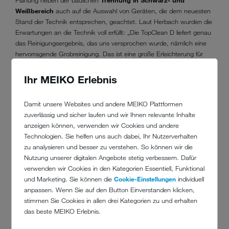
Planung neben der baulichen
Trennung in Schwarz- und
Weißbereich
auch auf die Auswahl von Geräten, die dem neuesten
Stand der Technik entsprechen, geachtet. Laut Herbach wurden die
Erwartungen an die Technik voll erfüllt: „Die TopClean D liefert genau
das Reinigungsergebnis, das uns versprochen wurde, nämlich eine
hervorragende Grobreinigung. Das ist eine große Erleichterung für
uns und macht einen Riesenunterschied zum früheren händischen
Verfahren.“ Die Gerätewarte können vier komplette Tragegestelle,
Ihr MEIKO Erlebnis
jeweils inklusive Lungenautomat und Druckluftflasche, in einem
Waschgang vorreinigen. Im Vergleich zum früheren händischen
Damit unsere Websites und andere MEIKO Plattformen
Verfahren verbringen sie deutlich weniger Zeit mit der kontaminierten
zuverlässig und sicher laufen und wir Ihnen relevante Inhalte
PSA. Zudem müssen sie heute keine Dämpfe der im Wasser
anzeigen können, verwenden wir Cookies und andere
gelösten Reinigungschemie mehr einatmen.
Technologien. Sie helfen uns auch dabei, Ihr Nutzerverhalten
zu analysieren und besser zu verstehen. So können wir die
Nutzung unserer digitalen Angebote stetig verbessern. Dafür
verwenden wir Cookies in den Kategorien Essentiell, Funktional
und Marketing. Sie können die
Cookie-Einstellungen
individuell
anpassen. Wenn Sie auf den Button Einverstanden klicken,
stimmen Sie Cookies in allen drei Kategorien zu und erhalten
das beste MEIKO Erlebnis.