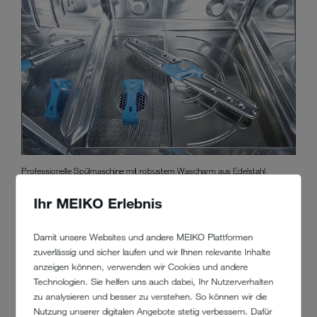
Professionelle Spülmaschine mit robustem Wascharm aus Edelstahl
Ihr MEIKO Erlebnis
UNTERSCHIEDLICHES
Damit unsere Websites und andere MEIKO Plattformen
GESCHIRR BRAUCHT
zuverlässig und sicher laufen und wir Ihnen relevante Inhalte
anzeigen können, verwenden wir Cookies und andere
UNTERSCHIEDLICHE
Technologien. Sie helfen uns auch dabei, Ihr Nutzerverhalten
REINIGER
zu analysieren und besser zu verstehen. So können wir die
Nutzung unserer digitalen Angebote stetig verbessern. Dafür