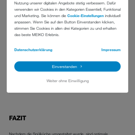
Nutzung unserer digitalen Angebote stetig verbessern. Dafür
verwenden wir Cookies in den Kategorien Essentiell, Funktional
Drehbewegungen wurden vermindert
und Marketing. Sie können die
Cookie-Einstellungen
individuell
anpassen. Wenn Sie auf den Button Einverstanden klicken,
Lastenbewegungen erfolgen ergonomischer
stimmen Sie Cookies in allen drei Kategorien zu und erhalten
das beste MEIKO Erlebnis.
kurze Laufwege für das Personal
gutes Arbeiten auch in Spitzenphase möglich
Datenschutzerklärung
Impressum
kaum noch Tablettstaus auf den Rückgabebändern
Einverstanden
glückliche Gäste
Weiter ohne Einwilligung
deutlich weniger krankheitsbedingte Fehlzeiten
FAZIT
Nachdem die Spülküche umgestaltet wurde, sind optimale