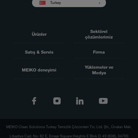
Turkey
Sektörel
Ürünler
çözümlerimiz
Satış & Servis
Firma
Yüklemeler ve
MEIKO deneyimi
Medya
MEIKO Clean Solutions Turkey Temizlik Çözümleri Tic. Ltd. Şti., Ünalan Mah.
Libadiye Cad. No: 82 E, Emaar Square Heights E Blok D: 49 (608), 34700