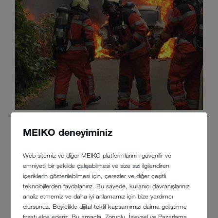
MEIKO deneyiminiz
KKE SAYESINDE HER TÜRLÜ ÇALIŞMA
ORTAMINDA GÜVENLE ÇALIŞIN
Web sitemiz ve diğer MEIKO platformlarının güvenilir ve
KKE: Kullananları korur! Kişisel koruyucu ekipmanların
emniyetli bir şekilde çalışabilmesi ve size sizi ilgilendiren
doğru temizliği önemlidir. Nedenlerini yazımızda
içeriklerin gösterilebilmesi için, çerezler ve diğer çeşitli
okuyabilirsiniz.
teknolojilerden faydalanırız. Bu sayede, kullanıcı davranışlarınızı
analiz etmemiz ve daha iyi anlamamız için bize yardımcı
olursunuz. Böylelikle dijital teklif kapsamımızı daima geliştirme
fırsatı elde ederiz. Bu amaçla, Zorunlu, İşlevsel ve Pazarlama