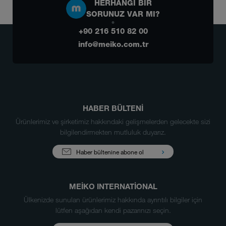
HERHANGI BIR
SORUNUZ VAR MI?
+90 216 510 82 00
info@meiko.com.tr
HABER BÜLTENİ
Ürünlerimiz ve şirketimiz hakkındaki gelişmelerden gelecekte sizi
bilgilendirmekten mutluluk duyarız.
Haber bültenine abone ol
MEIKO INTERNATIONAL
Ülkenizde sunulan ürünlerimiz hakkında ayrıntılı bilgiler için
lütfen aşağıdan kendi pazarınızı seçin.