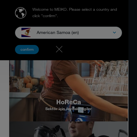
Welcome to MEIKO.
Please select a country and
click "confirm".
American Samoa (en)
confirm
HoReCa
Sektör için faydalı bilgiler