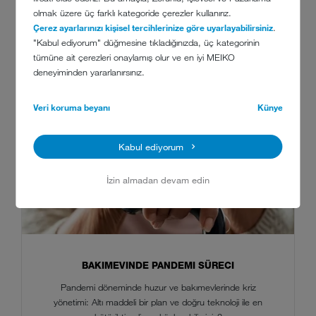
olmak üzere üç farklı kategoride çerezler kullanırız.
Çerez ayarlarınızı kişisel tercihlerinize göre uyarlayabilirsiniz
.
"Kabul ediyorum" düğmesine tıkladığınızda, üç kategorinin
tümüne ait çerezleri onaylamış olur ve en iyi MEIKO
deneyiminden yararlanırsınız.
Veri koruma beyanı
Künye
Kabul ediyorum
İzin almadan devam edin
BAKIMEVINDE PANDEMI SÜRECI
Pandemi döneminde huzur ve bakımevlerinde kriz
yönetimi: Altı maddeli bir plan ve doğru teknoloji ile en