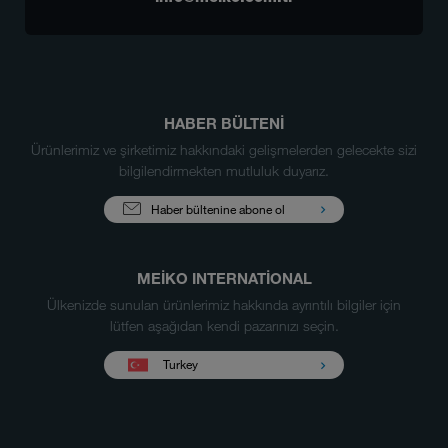
HABER BÜLTENİ
Ürünlerimiz ve şirketimiz hakkındaki gelişmelerden gelecekte sizi
bilgilendirmekten mutluluk duyarız.
Haber bültenine abone ol
MEIKO INTERNATIONAL
Ülkenizde sunulan ürünlerimiz hakkında ayrıntılı bilgiler için
lütfen aşağıdan kendi pazarınızı seçin.
Turkey