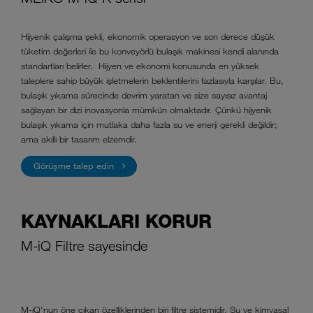
Hijyenik çalışma şekli, ekonomik operasyon ve son derece düşük
tüketim değerleri ile bu konveyörlü bulaşık makinesi kendi alanında
standartları belirler. Hijyen ve ekonomi konusunda en yüksek
taleplere sahip büyük işletmelerin beklentilerini fazlasıyla karşılar. Bu,
bulaşık yıkama sürecinde devrim yaratan ve size sayısız avantaj
sağlayan bir dizi inovasyonla mümkün olmaktadır. Çünkü hijyenik
bulaşık yıkama için mutlaka daha fazla su ve enerji gerekli değildir;
ama akıllı bir tasarım elzemdir.
Görüşme talep edin
KAYNAKLARI KORUR
M-iQ Filtre sayesinde
M-iQ'nun öne çıkan özelliklerinden biri filtre sistemidir. Su ve kimyasal