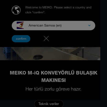
Welcome to MEIKO.
Please select a country and
click "confirm".
American Samoa (en)
confirm
MEIKO M-iQ KONVEYÖRLÜ BULAŞIK
MAKINESI
Her türlü zorlu göreve hazır.
Teknik veriler