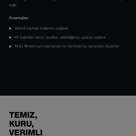
edilir.
Avantajlar:
Verimli kaynak kullanımı sağlanır
Kir kalıntıları temiz taraftan olabildiğince uzakta toplanır
M-iQ filtreleri aynı zamanda her tanktaki su seviyesini düzenler
TEMIZ,
KURU,
VERIMLI