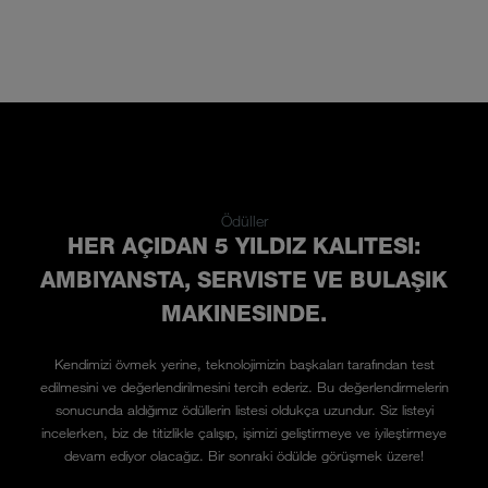
Ödüller
HER AÇIDAN 5 YILDIZ KALITESI:
AMBIYANSTA, SERVISTE VE BULAŞIK
MAKINESINDE.
Kendimizi övmek yerine, teknolojimizin başkaları tarafından test
edilmesini ve değerlendirilmesini tercih ederiz. Bu değerlendirmelerin
sonucunda aldığımız ödüllerin listesi oldukça uzundur. Siz listeyi
incelerken, biz de titizlikle çalışıp, işimizi geliştirmeye ve iyileştirmeye
devam ediyor olacağız. Bir sonraki ödülde görüşmek üzere!