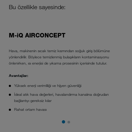
Bu özellikle sayesinde:
M-iQ AIRCONCEPT
Hava, makinenin sıcak temiz kısmından soğuk giriş bölümüne
yönlendirilir. Böylece temizlenmiş bulaşıkların kontaminasyonu
önlenirken, ısı enerjisi de yıkama prosesinin içerisinde tutulur.
Avantajlar:
Yüksek enerji verimliliği ve hijyen güvenliği
İdeal atık hava değerleri, havalandırma kanalına doğrudan
bağlantıyı gereksiz kılar
Rahat ortam havası