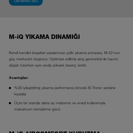
Devamını oku
Devamını oku
Devamını oku
Devamını oku
M-iQ YIKAMA DINAMIĞI
Kendi kendini boşaltan paslanmaz çelik yıkama pompası, M-iQ'nun
güç merkezini oluşturur. Optimize edilmiş akış geometrisi ile hacmi
düşük tutarken aynı anda yüksek basınç üretir.
Avantajlar:
%30 iyileştirilmiş yıkama performansı (önceki B-Tronic serisine
kıyasla)
Üçte bir oranda daha az malzeme ve enerji kullanımıyla
maksimum temizleme gücü