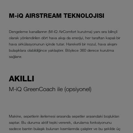
M-iQ AIRSTREAM TEKNOLOJISI
Dengeleme kanallarının (M-iQ AirComfort kurutma) yanı sıra bilinçli
olarak yönlendirilen dört hava akışı da enerjiyi, her taraftan kapalı bir
hava sirkülasyonunun içinde tutar. Hareketli bir nozul, hava akışını
bulaşıklara olabildiğince yaklaştırır. Böylece 360 derece kurutma
sağlanır.
AKILLI
M-iQ GreenCoach ile (opsiyonel)
Makine, sepetlerin ilerlemesi sırasında sepetler arasındaki boşlukları
saptar. Bu duruma aktif tepki vererek, durulama fonksiyonunu
sadece bantın bulaşık bulunan kısımlarında çalıştırır ve bu şekilde üç