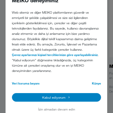
MEIKO deneyiminiz
Web sitemiz ve diğer MEIKO platformlarının güvenilir ve
emniyetli bir şekilde çalışabilmesi ve size sizi ilgilendiren
içeriklerin gösterilebilmesi için, çerezler ve diğer çeşitli
teknolojilerden faydalanırız. Bu sayede, kullanıcı davranışlarınızı
analiz etmemiz ve daha iyi anlamamız için bize yardımcı
olursunuz. Böylelikle dijital teklif kapsamımızı daima geliştirme
fırsatı elde ederiz. Bu amaçla, Zorunlu, İşlevsel ve Pazarlama
olmak üzere üç farklı kategoride çerezler kullanırız.
Çerez ayarlarınızı kişisel tercihlerinize göre uyarlayabilirsiniz
.
"Kabul ediyorum" düğmesine tıkladığınızda, üç kategorinin
tümüne ait çerezleri onaylamış olur ve en iyi MEIKO
Kendi kendini temizleme
M
deneyiminden yararlanırsınız.
Bulaşık yıkamayla geçen uzun bir günün sonunda M-iQ, mevcut tank
Po
suyunu kullanarak kendi kendini temizler. Pompalı son durulama
en 
tankının tek bir dolumuyla kirler, M-iQ Filtre üzerinden dışarı atılır. Bu
Veri koruma beyanı
Künye
işlem makine tamamen boşalana kadar döngüsel olarak devam eder.
Böy
Det
Geriye, mavi renkle belirtilmiş elle temizlenmesi gereken çok az bir
Kabul ediyorum
kısım kalır. Öncesinde gerçekleşen otomatik temizleme sayesinde, bu
işlem hiç olmadığı kadar rahat, derinlemesine ve özellikle hızlı ve
İzin almadan devam edin
güvenilir bir şekilde yapılır.