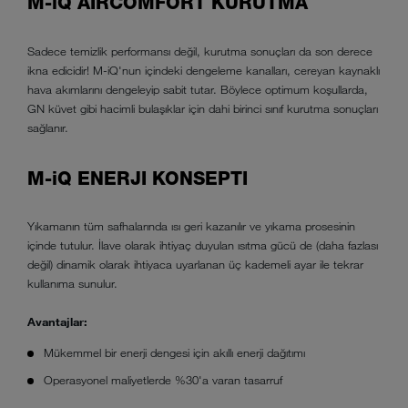
M-iQ AIRCOMFORT KURUTMA
Sadece temizlik performansı değil, kurutma sonuçları da son derece
ikna edicidir! M-iQ'nun içindeki dengeleme kanalları, cereyan kaynaklı
hava akımlarını dengeleyip sabit tutar. Böylece optimum koşullarda,
GN küvet gibi hacimli bulaşıklar için dahi birinci sınıf kurutma sonuçları
sağlanır.
M-iQ ENERJI KONSEPTI
Yıkamanın tüm safhalarında ısı geri kazanılır ve yıkama prosesinin
içinde tutulur. İlave olarak ihtiyaç duyulan ısıtma gücü de (daha fazlası
değil) dinamik olarak ihtiyaca uyarlanan üç kademeli ayar ile tekrar
kullanıma sunulur.
Avantajlar:
Mükemmel bir enerji dengesi için akıllı enerji dağıtımı
Operasyonel maliyetlerde %30'a varan tasarruf