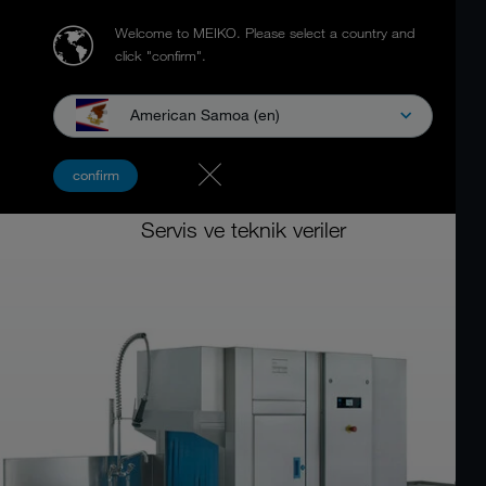
Welcome to MEIKO.
Please select a country and
click "confirm".
American Samoa (en)
Konveyörlü bulaşık makinesi
confirm
MEIKO UPster® K
Servis ve teknik veriler