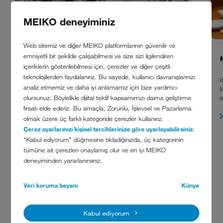
MEIKO deneyiminiz
Web sitemiz ve diğer MEIKO platformlarının güvenilir ve
emniyetli bir şekilde çalışabilmesi ve size sizi ilgilendiren
RAC CLUB, LONDRA IÇIN SEPET TAŞIMALI BULAŞIK
içeriklerin gösterilebilmesi için, çerezler ve diğer çeşitli
MAKINESI
teknolojilerden faydalanırız. Bu sayede, kullanıcı davranışlarınızı
I
analiz etmemiz ve daha iyi anlamamız için bize yardımcı
k
Haftada 10.000 yemek servisi yapabilen ve beş kata yayılmış
s
olursunuz. Böylelikle dijital teklif kapsamımızı daima geliştirme
durumda altı ayrı mutfağa sahip olan kulüp, yeni UPster K Sepet
Taşımalı Bulaşık Makinesi de dahil olmak üzere, bina dahilindeki tüm
fırsatı elde ederiz. Bu amaçla, Zorunlu, İşlevsel ve Pazarlama
MEIKO endüstriyel bulaşık makineleri tarafından gayet iyi bir hizmet
olmak üzere üç farklı kategoride çerezler kullanırız.
alıyor.
Çerez ayarlarınızı kişisel tercihlerinize göre uyarlayabilirsiniz
.
"Kabul ediyorum" düğmesine tıkladığınızda, üç kategorinin
tümüne ait çerezleri onaylamış olur ve en iyi MEIKO
deneyiminden yararlanırsınız.
Veri koruma beyanı
Künye
Kabul ediyorum