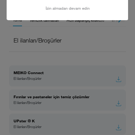
YÜKLEMELER
İzin almadan devam edin
Tümü
Temizlik talimatları
Hızlı başlangıç kılavuzu
El ilanları/Broş
El ilanları/Broşürler
MEIKO Connect
El ilanları/Broşürler
Fırınlar ve pastaneler için temiz çözümler
El ilanları/Broşürler
UPster ® K
El ilanları/Broşürler