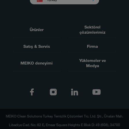
Sektörel
Ürünler
çözümlerimiz
Satış & Servis
Firma
Yüklemeler ve
MEIKO deneyimi
Medya
MEIKO Clean Solutions Turkey Temizlik Çözümleri Tic. Ltd. Şti., Ünalan Mah.
Libadiye Cad. No: 82 E, Emaar Square Heights E Blok D: 49 (608), 34700