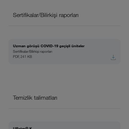
Sertifikalar/Bilirkişi raporları
Uzman görüşü COVID-19 geçişli üniteler
Sertifikalar/Bilirkişi raporları
PDF, 241 KB
Temizlik talimatları
UPster® K