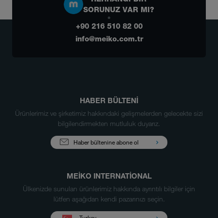
SORUNUZ VAR MI?
+90 216 510 82 00
info@meiko.com.tr
HABER BÜLTENİ
Ürünlerimiz ve şirketimiz hakkındaki gelişmelerden gelecekte sizi
bilgilendirmekten mutluluk duyarız.
Haber bültenine abone ol
MEIKO INTERNATIONAL
Ülkenizde sunulan ürünlerimiz hakkında ayrıntılı bilgiler için
lütfen aşağıdan kendi pazarınızı seçin.
Turkey