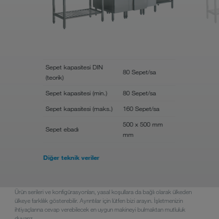
Sepet kapasitesi DIN
Sepet kapa
80 Sepet/sa
(teorik)
(teorik)
Sepet kapasitesi (min.)
80 Sepet/sa
Sepet kapas
Sepet kapasitesi (maks.)
160 Sepet/sa
Sepet kapas
500 x 500 mm
Sepet ebadı
Sepet ebad
mm
Diğer teknik veriler
Ürün serileri ve konfigürasyonları, yasal koşullara da bağlı olarak ülkeden
ülkeye farklılık gösterebilir. Ayrıntılar için lütfen bizi arayın. İşletmenizin
ihtiyaçlarına cevap verebilecek en uygun makineyi bulmaktan mutluluk
duyarız.