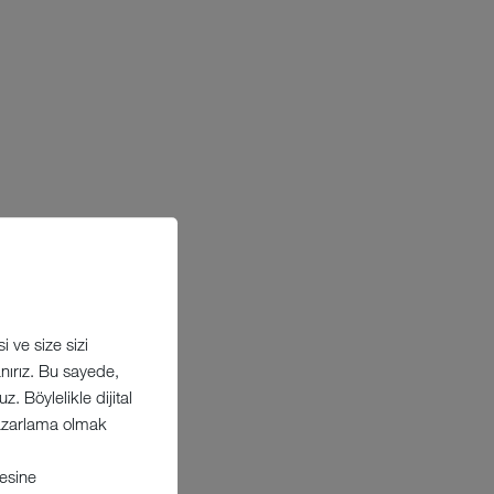
 ve size sizi
lanırız. Bu sayede,
. Böylelikle dijital
 Pazarlama olmak
esine