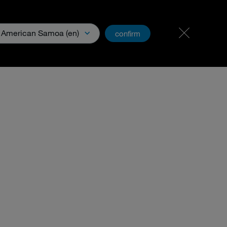
Kariyer ve İş Olanakları
PartnerNet
American Samoa (en)
confirm
ya