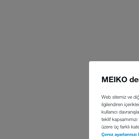
MEIKO de
Web sitemiz ve diğe
ilgilendiren içerikl
kullanıcı davranışl
teklif kapsamımızı
üzere üç farklı kate
Çerez ayarlarınızı 