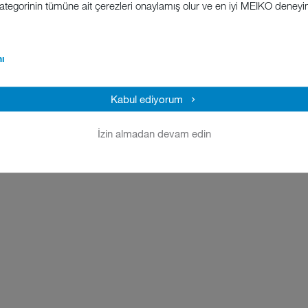
 kategorinin tümüne ait çerezleri onaylamış olur ve en iyi MEIKO deney
ı
Kabul ediyorum
İzin almadan devam edin