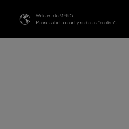
Meiko Clean Solutions Turkey Temizlik
Welcome to MEIKO.
Please select a country and click "confirm".
Ürünler
Sektörel çözümlerimiz