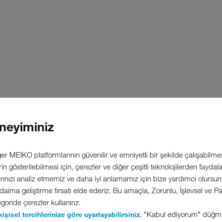
neyiminiz
r MEIKO platformlarının güvenilir ve emniyetli bir şekilde çalışabilmesi
erin gösterilebilmesi için, çerezler ve diğer çeşitli teknolojilerden fayda
arınızı analiz etmemiz ve daha iyi anlamamız için bize yardımcı olursunuz
 daima geliştirme fırsatı elde ederiz. Bu amaçla, Zorunlu, İşlevsel ve
goride çerezler kullanırız.
. "Kabul ediyorum" düğm
kişisel tercihlerinize göre uyarlayabilirsiniz