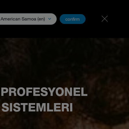
Kariyer ve İş Olanakları
PartnerNet
American Samoa (en)
confirm
ya
 PROFESYONEL
 SISTEMLERI