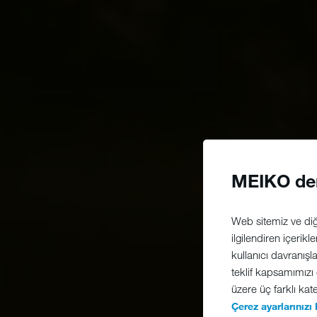
MEIKO de
Web sitemiz ve diğe
ilgilendiren içerikl
kullanıcı davranışl
teklif kapsamımızı
üzere üç farklı kate
Çerez ayarlarınızı 