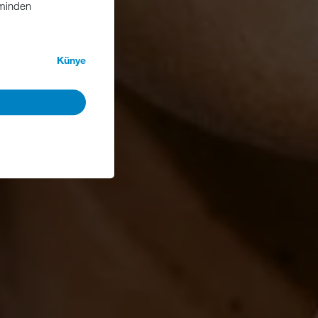
iminden
Künye