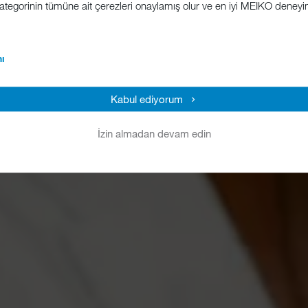
 kategorinin tümüne ait çerezleri onaylamış olur ve en iyi MEIKO deney
ı
Kabul ediyorum
İzin almadan devam edin