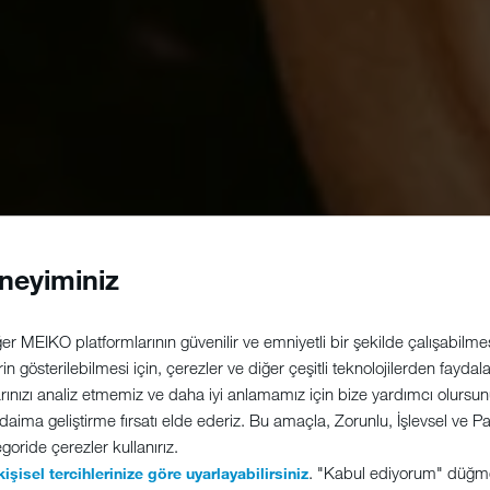
neyiminiz
r MEIKO platformlarının güvenilir ve emniyetli bir şekilde çalışabilmesi
erin gösterilebilmesi için, çerezler ve diğer çeşitli teknolojilerden fayda
arınızı analiz etmemiz ve daha iyi anlamamız için bize yardımcı olursunuz
 daima geliştirme fırsatı elde ederiz. Bu amaçla, Zorunlu, İşlevsel ve
goride çerezler kullanırız.
. "Kabul ediyorum" düğm
kişisel tercihlerinize göre uyarlayabilirsiniz