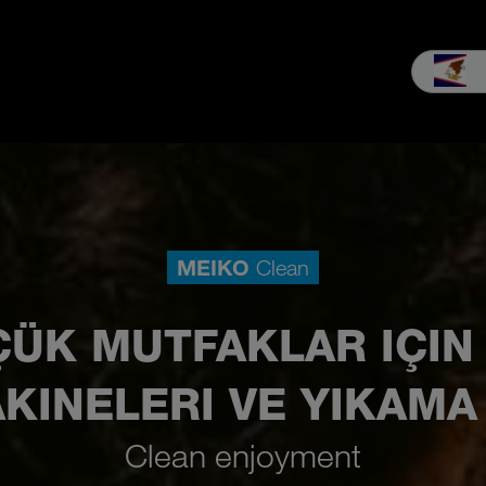
Satış & Servis
Firma
MEIKO deneyimi
Yüklemeler ve Med
MEIKO
Clean
ÇÜK MUTFAKLAR IÇIN
KINELERI VE YIKAMA
Clean enjoyment