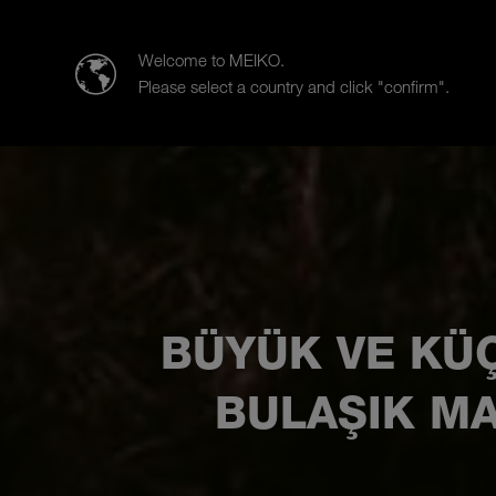
Meiko Clean Solutions Turkey Temizlik
Welcome to MEIKO.
Please select a country and click "confirm".
Ürünler
Sektörel çözümlerimiz
BÜYÜK VE KÜ
BULAŞIK MA