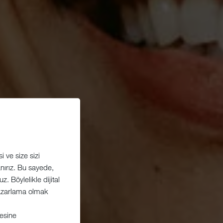
 ve size sizi
lanırız. Bu sayede,
. Böylelikle dijital
 Pazarlama olmak
esine