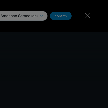
Kariyer ve İş Olanakları
PartnerNet
American Samoa (en)
confirm
ya