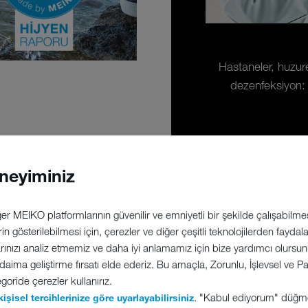
Hastaneler, huzur
dezenfeksiyon: Y
neyiminiz
r MEIKO platformlarının güvenilir ve emniyetli bir şekilde çalışabilmesi
erin gösterilebilmesi için, çerezler ve diğer çeşitli teknolojilerden fayda
MEIKO ÖZELLIKLERI
arınızı analiz etmemiz ve daha iyi anlamamız için bize yardımcı olursunuz
 daima geliştirme fırsatı elde ederiz. Bu amaçla, Zorunlu, İşlevsel ve
daha fazla temizlik ve hijyen için
goride çerezler kullanırız.
. "Kabul ediyorum" düğm
kişisel tercihlerinize göre uyarlayabilirsiniz