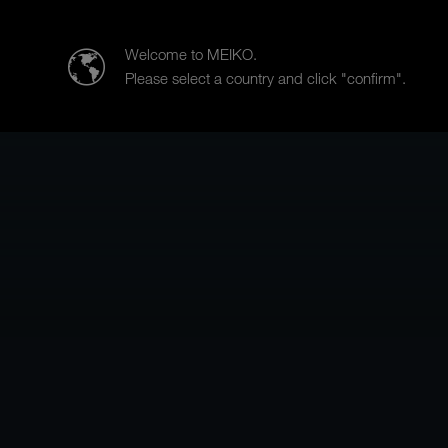
Meiko Clean Solutions Turkey Temizlik
Welcome to MEIKO.
Please select a country and click "confirm".
Ürünler
Sektörel çözümlerimiz