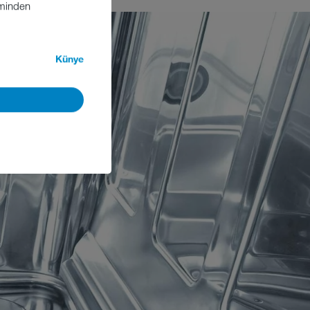
iminden
Künye