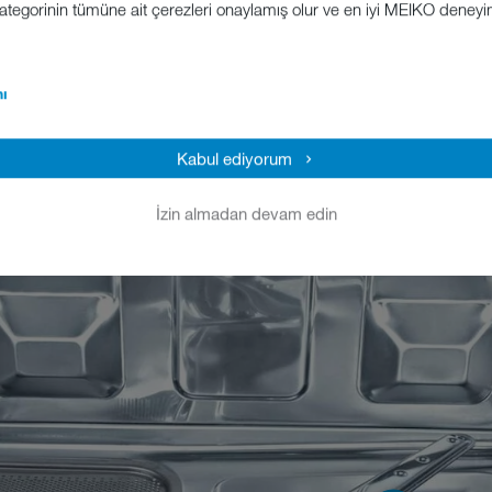
 kategorinin tümüne ait çerezleri onaylamış olur ve en iyi MEIKO deney
ı
Kabul ediyorum
İzin almadan devam edin