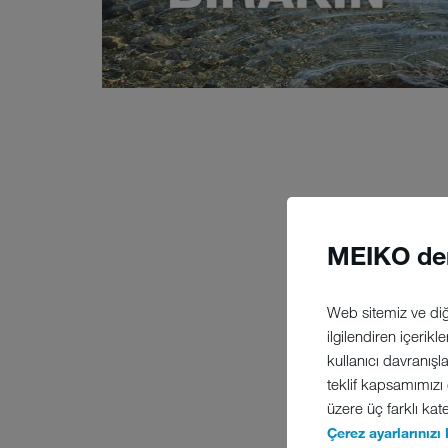
MEIKO de
Web sitemiz ve diğe
ilgilendiren içerikl
kullanıcı davranışl
teklif kapsamımızı
üzere üç farklı kate
Çerez ayarlarınızı 