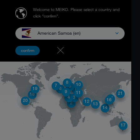
Welcome to MEIKO.
Please select a country and
click "confirm".
American Samoa (en)
LOKASYONLAR
confirm
8
10
7
5
19
6
1
9
11
21
18
4
3
15
16
20
12
2
13
14
17