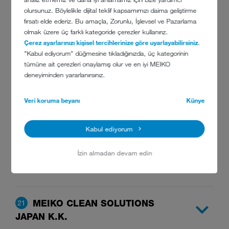
olursunuz. Böylelikle dijital teklif kapsamımızı daima geliştirme
fırsatı elde ederiz. Bu amaçla, Zorunlu, İşlevsel ve Pazarlama
MEIKO AUSTRALIA PACIFIC
17
olmak üzere üç farklı kategoride çerezler kullanırız.
PTY. LTD.
Çerez ayarlarınızı kişisel tercihlerinize göre uyarlayabilirsiniz
.
"Kabul ediyorum" düğmesine tıkladığınızda, üç kategorinin
tümüne ait çerezleri onaylamış olur ve en iyi MEIKO
MEIKO USA, INC.
18
deneyiminden yararlanırsınız.
Veri koruma beyanı
Künye
MEIKO CLEAN SOLUTIONS
19
CANADA INC.
Kabul ediyorum
İzin almadan devam edin
MEIKO CLEAN SOLUTIONS
20
MEXICO
MEIKO CLEAN SOLUTIONS
21
JAPAN K.K.