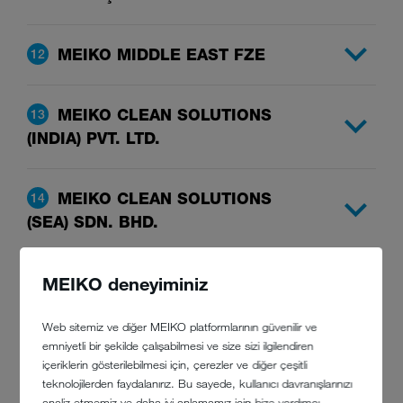
MEIKO MIDDLE EAST FZE
12
MEIKO CLEAN SOLUTIONS
13
(INDIA) PVT. LTD.
MEIKO CLEAN SOLUTIONS
14
(SEA) SDN. BHD.
MEIKO deneyiminiz
MEIKO CLEAN SOLUTIONS
15
HONG KONG LIMITED
Web sitemiz ve diğer MEIKO platformlarının güvenilir ve
emniyetli bir şekilde çalışabilmesi ve size sizi ilgilendiren
MEIKO WASH-UP
içeriklerin gösterilebilmesi için, çerezler ve diğer çeşitli
16
teknolojilerden faydalanırız. Bu sayede, kullanıcı davranışlarınızı
TECHNOLOGIES LTD.
analiz etmemiz ve daha iyi anlamamız için bize yardımcı