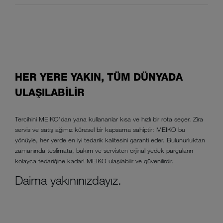
HER YERE YAKIN, TÜM DÜNYADA
ULAŞILABİLİR
Tercihini MEIKO'dan yana kullananlar kısa ve hızlı bir rota seçer. Zira
servis ve satış ağımız küresel bir kapsama sahiptir: MEIKO bu
yönüyle, her yerde en iyi tedarik kalitesini garanti eder. Bulunurluktan
zamanında teslimata, bakım ve servisten orjinal yedek parçaların
kolayca tedariğine kadar! MEIKO ulaşılabilir ve güvenilirdir.
Daima yakınınızdayız.