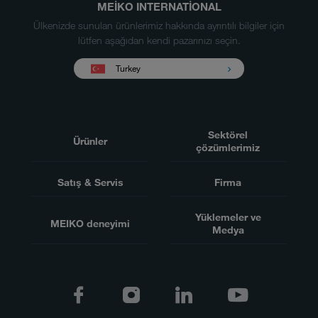
MEIKO INTERNATIONAL
Ülkenizde sunulan ürünlerimiz hakkında ayrıntılı bilgiler için
lütfen aşağıdan kendi pazarınızı seçin.
Turkey
Sektörel
Ürünler
çözümlerimiz
Satış & Servis
Firma
Yüklemeler ve
MEIKO deneyimi
Medya