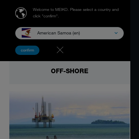
Welcome to MEIKO.
Please select a country and
click "confirm".
American Samoa (en)
confirm
OFF-SHORE