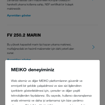
hareketli yıkama kollarına sahip, NSF sertifikalı bir bulaşık
makinesidir.
Ayrıntıları göster
FV 250.2 MARIN
Bu yüksek kapasiteli marin tipi kazan yıkama makinesi,
mutfağınızdaki en hacimli malzemeler için dahi yeterli alan
sunar.
Ayrıntıları göster
MEIKO deneyiminiz
DV 270.2 MARIN
Web sitemiz ve diğer MEIKO platformlarının güvenilir ve
emniyetli bir şekilde çalışabilmesi ve size sizi ilgilendiren
Yenilikçi DV 270.2 marin tipi bulaşık makinesi, sunduğu güç
içeriklerin gösterilebilmesi için, çerezler ve diğer çeşitli
ve kapasitenin yanı sıra giriş ve çıkış tezgahlarıyla daha kolay
teknolojilerden faydalanırız. Bu sayede, kullanıcı davranışlarınızı
yükleme yapmanızı sağlayarak mutfağınızda mükemmel
analiz etmemiz ve daha iyi anlamamız için bize yardımcı
sonuçlar almanızı sağlar.