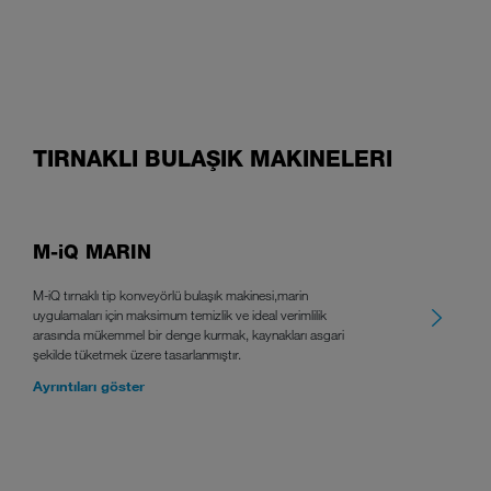
TIRNAKLI BULAŞIK MAKINELERI
M-iQ MARIN
M-iQ tırnaklı tip konveyörlü bulaşık makinesi,marin
uygulamaları için maksimum temizlik ve ideal verimlilik
arasında mükemmel bir denge kurmak, kaynakları asgari
şekilde tüketmek üzere tasarlanmıştır.
Ayrıntıları göster