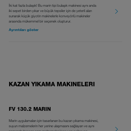
İki kat fazla bulaşık! Bu marin tipi bulaşık makinesi aynı anda
iki sepet birden yıkar ve büyük tepsiler için de yeterli alan
sunarak küçük giyotin makinelerle konveyörlü makineler
arasında mükemmel bir seçenek oluşturur.
Ayrıntıları göster
KAZAN YIKAMA MAKINELERI
FV 130.2 MARIN
Marin uygulamaları için tasarlanan bu kazan yıkama makinesi,
suyun malzemelerin her yerine ulaşmasını sağlayan ve aynı
zamanda hassas cam malzemeleri koruyan osilasyon