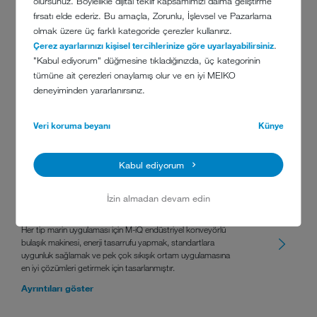
olursunuz. Böylelikle dijital teklif kapsamımızı daima geliştirme
Ayrıntıları göster
fırsatı elde ederiz. Bu amaçla, Zorunlu, İşlevsel ve Pazarlama
olmak üzere üç farklı kategoride çerezler kullanırız.
Çerez ayarlarınızı kişisel tercihlerinize göre uyarlayabilirsiniz
.
"Kabul ediyorum" düğmesine tıkladığınızda, üç kategorinin
tümüne ait çerezleri onaylamış olur ve en iyi MEIKO
deneyiminden yararlanırsınız.
Veri koruma beyanı
Künye
KONVEYÖRLÜ BULAŞIK MAKINELERI
Kabul ediyorum
İzin almadan devam edin
M-iQ MARIN
Her tip marin uygulaması için M-iQ endüstriyel konveyörlü
bulaşık makinesi, enerji tasarrufu yapmak, standartlara
uygunluk sağlamak ve pek çok sıkışık ortam uygulamasına
en iyi çözümleri getirmek için tasarlanmıştır.
Ayrıntıları göster