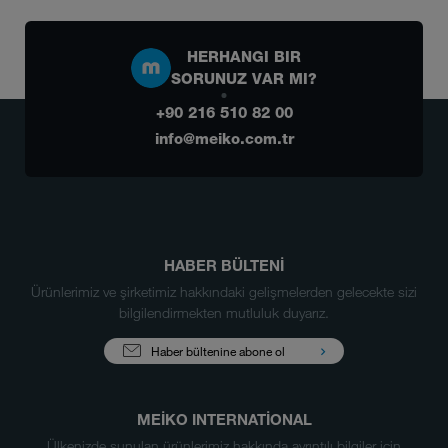
HERHANGI BIR
SORUNUZ VAR MI?
+90 216 510 82 00
info@meiko.com.tr
HABER BÜLTENİ
Ürünlerimiz ve şirketimiz hakkındaki gelişmelerden gelecekte sizi
bilgilendirmekten mutluluk duyarız.
Haber bültenine abone ol
MEIKO INTERNATIONAL
Ülkenizde sunulan ürünlerimiz hakkında ayrıntılı bilgiler için