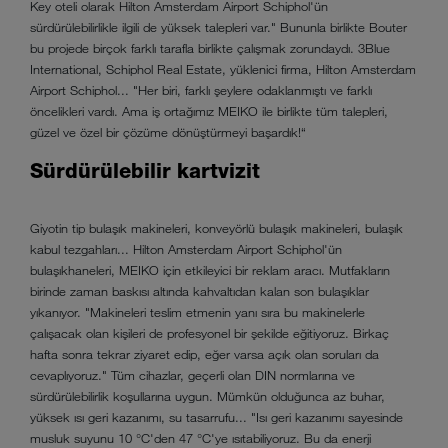
Key oteli olarak Hilton Amsterdam Airport Schiphol'ün
sürdürülebilirlikle ilgili de yüksek talepleri var." Bununla birlikte Bouter
bu projede birçok farklı tarafla birlikte çalışmak zorundaydı. 3Blue
International, Schiphol Real Estate, yüklenici firma, Hilton Amsterdam
Airport Schiphol... "Her biri, farklı şeylere odaklanmıştı ve farklı
öncelikleri vardı. Ama iş ortağımız MEIKO ile birlikte tüm talepleri,
güzel ve özel bir çözüme dönüştürmeyi başardık!“
Sürdürülebilir kartvizit
Giyotin tip bulaşık makineleri, konveyörlü bulaşık makineleri, bulaşık
kabul tezgahları... Hilton Amsterdam Airport Schiphol'ün
bulaşıkhaneleri, MEIKO için etkileyici bir reklam aracı. Mutfakların
birinde zaman baskısı altında kahvaltıdan kalan son bulaşıklar
yıkanıyor. "Makineleri teslim etmenin yanı sıra bu makinelerle
çalışacak olan kişileri de profesyonel bir şekilde eğitiyoruz. Birkaç
hafta sonra tekrar ziyaret edip, eğer varsa açık olan soruları da
cevaplıyoruz." Tüm cihazlar, geçerli olan DIN normlarına ve
sürdürülebilirlik koşullarına uygun. Mümkün olduğunca az buhar,
yüksek ısı geri kazanımı, su tasarrufu... "Isı geri kazanımı sayesinde
musluk suyunu 10 °C'den 47 °C'ye ısıtabiliyoruz. Bu da enerji