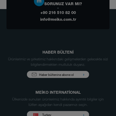
SORUNUZ VAR MI?
+90 216 510 82 00
info@meiko.com.tr
HABER BÜLTENİ
Ürünlerimiz ve şirketimiz hakkındaki gelişmelerden gelecekte sizi
bilgilendirmekten mutluluk duyarız.
Haber bültenine abone ol
MEIKO INTERNATIONAL
Ülkenizde sunulan ürünlerimiz hakkında ayrıntılı bilgiler için
lütfen aşağıdan kendi pazarınızı seçin.
Turkey