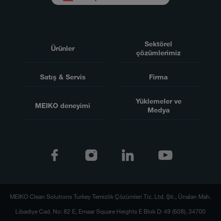
Sektörel
Ürünler
çözümlerimiz
Satış & Servis
Firma
Yüklemeler ve
MEIKO deneyimi
Medya
MEIKO Clean Solutions Turkey Temizlik Çözümleri Tic. Ltd. Şti., Ünalan Mah.
Libadiye Cad. No: 82 E, Emaar Square Heights E Blok D: 49 (608), 34700