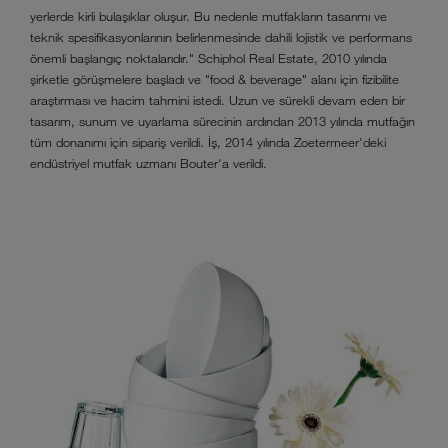
yerlerde kirli bulaşıklar oluşur. Bu nedenle mutfakların tasarımı ve
teknik spesifikasyonlarının belirlenmesinde dahili lojistik ve performans
önemli başlangıç noktalarıdır." Schiphol Real Estate, 2010 yılında
şirketle görüşmelere başladı ve "food & beverage" alanı için fizibilite
araştırması ve hacim tahmini istedi. Uzun ve sürekli devam eden bir
tasarım, sunum ve uyarlama sürecinin ardından 2013 yılında mutfağın
tüm donanımı için sipariş verildi. İş, 2014 yılında Zoetermeer'deki
endüstriyel mutfak uzmanı Bouter'a verildi.