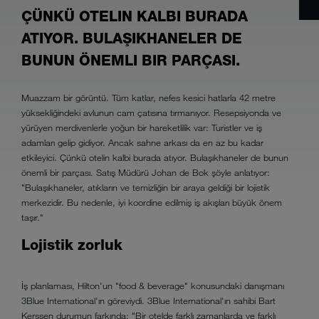
ÇÜNKÜ OTELIN KALBI BURADA
ATIYOR. BULAŞIKHANELER DE
BUNUN ÖNEMLI BIR PARÇASI.
Muazzam bir görüntü. Tüm katlar, nefes kesici hatlarla 42 metre
yüksekliğindeki avlunun cam çatısına tırmanıyor. Resepsiyonda ve
yürüyen merdivenlerle yoğun bir hareketlilik var: Turistler ve iş
adamları gelip gidiyor. Ancak sahne arkası da en az bu kadar
etkileyici. Çünkü otelin kalbi burada atıyor. Bulaşıkhaneler de bunun
önemli bir parçası. Satış Müdürü Johan de Bok şöyle anlatıyor:
"Bulaşıkhaneler, atıkların ve temizliğin bir araya geldiği bir lojistik
merkezidir. Bu nedenle, iyi koordine edilmiş iş akışları büyük önem
taşır."
Lojistik zorluk
İş planlaması, Hilton'un "food & beverage" konusundaki danışmanı
3Blue International'ın göreviydi. 3Blue International'ın sahibi Bart
Kerssen durumun farkında: "Bir otelde farklı zamanlarda ve farklı