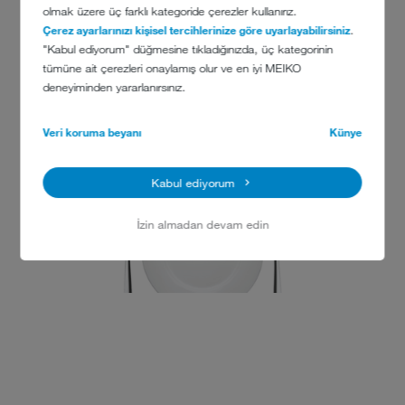
İLETIŞIM
olmak üzere üç farklı kategoride çerezler kullanırız.
Çerez ayarlarınızı kişisel tercihlerinize göre uyarlayabilirsiniz
.
"Kabul ediyorum" düğmesine tıkladığınızda, üç kategorinin
Hilton Amsterdam Airport Schiphol
tümüne ait çerezleri onaylamış olur ve en iyi MEIKO
Schiphol Boulevard 701
deneyiminden yararlanırsınız.
Schiphol
1118 BN
Veri koruma beyanı
Künye
Hollanda
Kabul ediyorum
İzin almadan devam edin