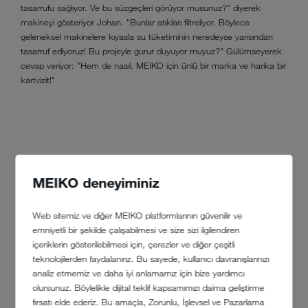
tasarrufu sağlıyor. Ve bu süzgeçleri görüyor musunuz?" diyerek
makineyi gösteriyor Johan. "Bunlar atıkları filtreliyor. Böylece
geleneksel makinelere kıyasla su tüketiminin neredeyse yarısından
tasarruf ediyoruz! Bu projeyle gurur duyuyor muyuz?" Gülümseyerek
cevap veriyor: "Hem de nasıl. MEIKO için ünlü bir marka ve harika bir
kartvizit!"
MEIKO deneyiminiz
Web sitemiz ve diğer MEIKO platformlarının güvenilir ve
emniyetli bir şekilde çalışabilmesi ve size sizi ilgilendiren
içeriklerin gösterilebilmesi için, çerezler ve diğer çeşitli
teknolojilerden faydalanırız. Bu sayede, kullanıcı davranışlarınızı
analiz etmemiz ve daha iyi anlamamız için bize yardımcı
olursunuz. Böylelikle dijital teklif kapsamımızı daima geliştirme
fırsatı elde ederiz. Bu amaçla, Zorunlu, İşlevsel ve Pazarlama