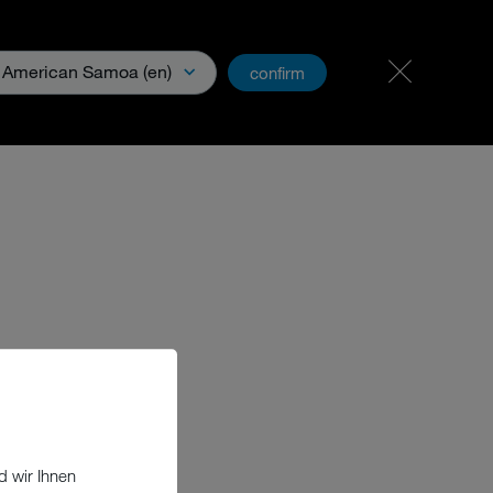
Karriere
PartnerNet
American Samoa (en)
confirm
ia
d wir Ihnen