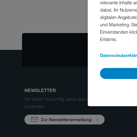
relevante Inhalte
dabei, Ihr Nutzerv
digitalen Angebote
und Marketing. Si
Einverstanden klic
Erlebnis.
Datenschutzerklä
NEWSLETTER
Wir halten Sie künftig gerne über unsere Produkte und uns
Laufenden.
Zur Newsletteranmeldung