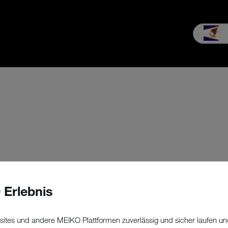
b
Service
Unternehmen
MEIKO Erleben
Downloads & Med
 Erlebnis
ites und andere MEIKO Plattformen zuverlässig und sicher laufen un