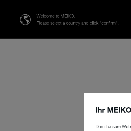
MEIKO ITALIA S.r.l.
Welcome to MEIKO.
Please select a country and click "confirm".
Produkte
Branchen
Vertrie
Ihr MEIKO
Damit unsere Webs