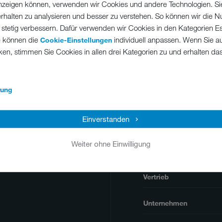
 anzeigen können, verwenden wir Cookies und andere Technologien. Si
erhalten zu analysieren und besser zu verstehen. So können wir die N
 stetig verbessern. Dafür verwenden wir Cookies in den Kategorien Ess
e können die
individuell anpassen. Wenn Sie a
Cookie-Einstellungen
ken, stimmen Sie Cookies in allen drei Kategorien zu und erhalten d
SIE HABEN
+39 0119190211
info@meikoit
NOCH FRAGEN?
rung
Einverstanden
Weiter ohne Einwilligung
Produkte
er Unternehmen auf dem
Vertrieb
Unternehmen