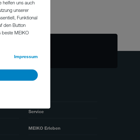
e helfen uns auch
utzung unserer
entiell, Funktional
uf den Button
as beste MEIKO
alia.it
Impressum
Branchen
Service
MEIKO Erleben