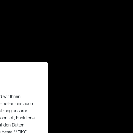
d wir Ihnen
e helfen uns auch
utzung unserer
entiell, Funktional
uf den Button
as beste MEIKO