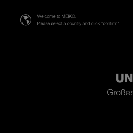
MEIKO ITALIA S.r.l.
Welcome to MEIKO.
Please select a country and click "confirm".
Produkte
Branchen
Vertrie
UN
Großes