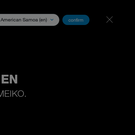
Karriere
PartnerNet
American Samoa (en)
confirm
ia
NEN
 MEIKO.