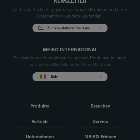
NEWSLETTER
Wir halten Sie künftig gerne über unsere Produkte und unser
Unternehmen auf dem Laufenden.
Zur Newsletteranmeldung
MEIKO INTERNATIONAL
Für detailierte Informationen zu unseren Produkten in Ihrem
Land wählen Sie bitte unten Ihren Markt aus.
Italy
Produkte
Branchen
Vertrieb
Service
Unternehmen
MEIKO Erleben