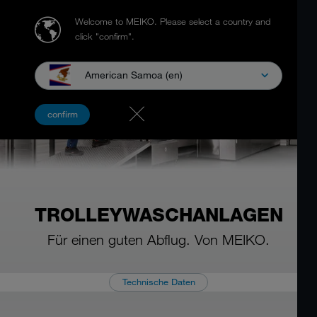
Welcome to MEIKO.
Please select a country and
click "confirm".
American Samoa (en)
confirm
TROLLEYWASCHANLAGEN
Für einen guten Abflug. Von MEIKO.
Technische Daten