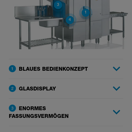
3
1
4
BLAUES BEDIENKONZEPT
1
GLASDISPLAY
2
ENORMES
3
FASSUNGSVERMÖGEN