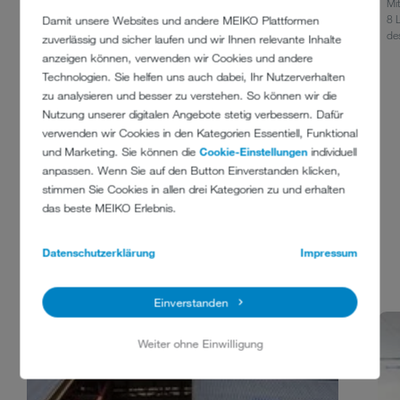
Bis zu 4 Masken und 4 Lungenautomaten gleichzeitig in kürzester
Mi
Zeit gereinigt und desinfiziert mit dem Kombiaufsatz, komplett mit
8 
Damit unsere Websites und andere MEIKO Plattformen
Grundkorb und Korb für Kleinteile.
des
zuverlässig und sicher laufen und wir Ihnen relevante Inhalte
anzeigen können, verwenden wir Cookies und andere
Technologien. Sie helfen uns auch dabei, Ihr Nutzerverhalten
zu analysieren und besser zu verstehen. So können wir die
Nutzung unserer digitalen Angebote stetig verbessern. Dafür
verwenden wir Cookies in den Kategorien Essentiell, Funktional
und Marketing. Sie können die
Cookie-Einstellungen
individuell
anpassen. Wenn Sie auf den Button Einverstanden klicken,
stimmen Sie Cookies in allen drei Kategorien zu und erhalten
das beste MEIKO Erlebnis.
REFERENZEN
Datenschutzerklärung
Impressum
1 von 12
Einverstanden
Weiter ohne Einwilligung