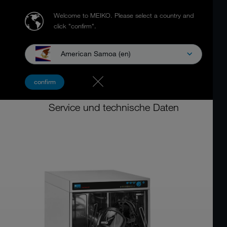
Welcome to MEIKO.
Please select a country and
click "confirm".
American Samoa (en)
PSA-Reinigungs- und Desinfektionsgerät
confirm
MEIKO TopClean M
Service und technische Daten