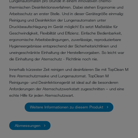
Lungenautomaten pro Stunde in einem innovativen chemo-
thermischen Desinfektionsverfahren. Dabei stehen Ergonomie und
Arbeitsschutz an erster Stelle. Und in dieser Gerätegröße einmalig:
Reinigung und Desinfektion der Lungenautomaten unter
Druckbeaufschlagung im Gerät möglich! Es setzt Maßstäbe für
Geschwindigkeit, Flexibilität und Effizienz. Einfache Bedienbarkeit,
ergonomische Arbeitsbedingungen, zuverlässige, reproduzierbare
Hygieneergebnisse entsprechend der Sicherheitsrichtlinien und
uneingeschränkte Einhaltung der Herstellervorgaben. So leicht war
die Einhaltung der Atemschutz - Richtlinie noch nie.
Innerhalb kürzester Zeit reinigen und desinfizieren Sie mit TopClean M
Ihre Atemschutzmaske und Lungenautomat. TopClean M
Reinigungs- und Desinfektionsgerät ist ideal auf die besonderen
Anforderungen der Atemschutzwerkstatt zugeschnitten – und eine
echte Hilfe für jeden Atemschutzwart.
Weitere Informationen zu diesem Produkt
Abmessungen