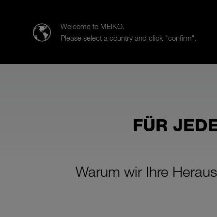
MEIKO ITALIA S.r.l.
Welcome to MEIKO.
Please select a country and click "confirm".
Produkte
Branchen
Vertrie
FÜR JEDE
Warum wir Ihre Heraus