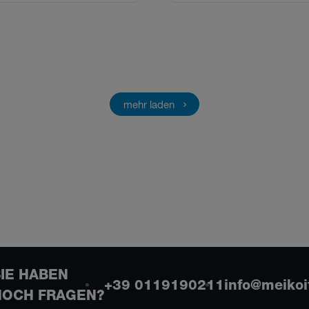
mehr laden
SIE HABEN
+39 0119190211
info@meikoit
NOCH FRAGEN?