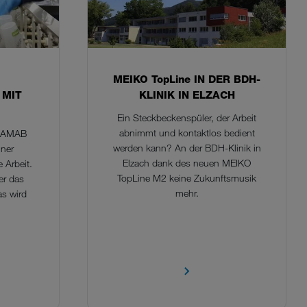
MEIKO TopLine IN DER BDH-
MIT
KLINIK IN ELZACH
Ein Steckbeckenspüler, der Arbeit
abnimmt und kontaktlos bedient
t AMAB
werden kann? An der BDH-Klinik in
iner
Elzach dank des neuen MEIKO
 Arbeit.
TopLine M2 keine Zukunftsmusik
er das
mehr.
as wird