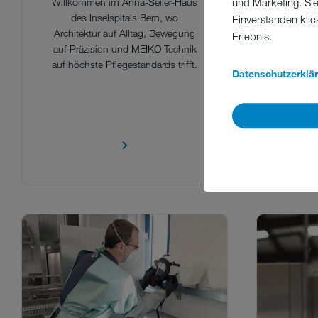
eine M
Willkommen im Anna-Seiler-Haus
und Marketing. Si
Einzug
des Inselspitals Bern, wo
Einverstanden klic
sovie
Architektur auf Alltag, Bewegung
Erlebnis.
sozial e
auf Präzision und MEIKO Technik
auf höchste Pflegestandards trifft.
Datenschutzerklä