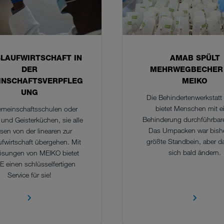
SLAUFWIRTSCHAFT IN
AMAB SPÜLT
DER
MEHRWEGBECHER 
INSCHAFTSVERPFLEG
MEIKO
UNG
Die Behindertenwerkstat
bietet Menschen mit e
meinschaftsschulen oder
Behinderung durchführbare
 und Geisterküchen, sie alle
Das Umpacken war bish
en von der linearen zur
größte Standbein, aber d
ufwirtschaft übergehen. Mit
sich bald ändern.
ösungen von MEIKO bietet
 einen schlüsselfertigen
Service für sie!