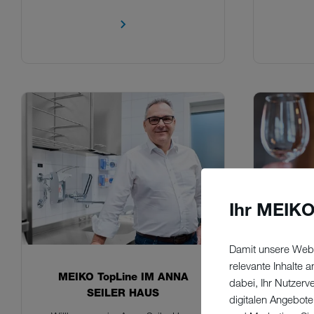
Ihr MEIKO
Damit unsere Webs
relevante Inhalte
MEIKO TopLine IM ANNA
ZUM
dabei, Ihr Nutzerv
SEILER HAUS
digitalen Angebote
Mit de