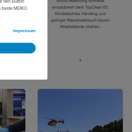
Mund-Beatmung schneller
uf den Button
einsatzbereit dank TopClean 60.
as beste MEIKO
Kinderleichtes Handling und
st der
geringer Wasserverbrauch lassen
e den
Mitarbeitende strahlen.
enden
Impressum
emangel
ichkeit