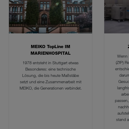
MEIKO TopLine IM
MARIENHOSPITAL
Wenn i
(ZfP) R
1978 entsteht in Stuttgart etwas
entschi
Besonderes: eine technische
darum
Lösung, die bis heute Maßstäbe
Gesuc
setzt und eine Zusammenarbeit mit
langfri
MEIKO, die Generationen verbindet.
arbe
passen, 
nachha
aufste
stand 