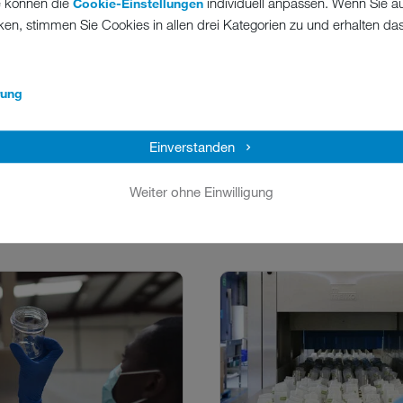
aschine in seinen Betrieb
e können die
individuell anpassen. Wenn Sie a
Cookie-Einstellungen
GRUPPE
 gehalten, die mindestens
ken, stimmen Sie Cookies in allen drei Kategorien zu und erhalten d
l Power mitbringt, wie der
So meistert die Sonne Po
ngagierte Gastronom selbst.
Burchard Führer Grupp
Spagat zwischen steig
rung
Anforderungen, Fachkräft
und dem Wunsch, Menschl
zu bewahren.
Einverstanden
Weiter ohne Einwilligung