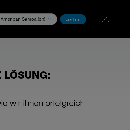
Karriere
PartnerNet
American Samoa (en)
confirm
ia
E LÖSUNG:
 wir ihnen erfolgreich