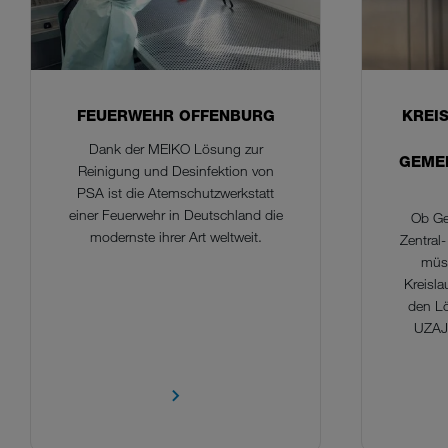
FEUERWEHR OFFENBURG
KREI
Dank der MEIKO Lösung zur
GEME
Reinigung und Desinfektion von
PSA ist die Atemschutzwerkstatt
einer Feuerwehr in Deutschland die
Ob Ge
modernste ihrer Art weltweit.
Zentral-
müss
Kreisla
den L
UZAJE