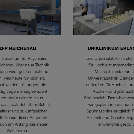
ZFP REICHENAU
UNIKLINIKUM ERLA
m Zentrum für Psychiatrie
Eine Universitätsklinik ste
eichenau über neue Technik
für Hochleistungsmedizi
eden wird, geht es nicht nur
Mitarbeiterrestaurant 
, was heute funktioniert.
Universitätsklinik Erlange
ht werden Lösungen, die
außerdem für Hochleistung
stig tragen, energieeffizient
Küche – und jetzt auc
iten und zu einem Haus
Spülbereich. Denn hier wer
dass sich Schritt für Schritt
wie geplant in zwei nun i
ltiger und zukunftssicher
Spülmaschine zeitgleich Ta
llt. Genau dieser Anspruch
Besteck und Geschirr hyg
auch am Anfang des neuen
einwandfrei gespült
Spülraums.