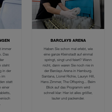
NGEN
BARCLAYS ARENA
ht immer
Haben Sie schon mal erlebt, wie
n. Das
eine ganze Kleinstadt auf einmal
der
springt, singt und feiert? Wenn
n steht
nicht, dann waren Sie noch nie in
 in der
der Barclays Arena in Hamburg.
h im
Santana, Lionel Richie, Lauryn Hill,
den statt
Hans Zimmer, The Offspring... Beim
n einer
Blick auf das Programm wird
bletts,
schnell klar: Hier ist alles größer,
ienisch
lauter und packender.
.