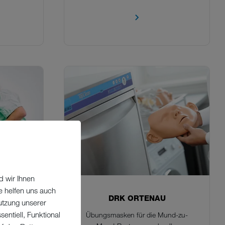
d wir Ihnen
e helfen uns auch
DRK ORTENAU
utzung unserer
R BEI
entiell, Funktional
Übungsmasken für die Mund-zu-
HRER