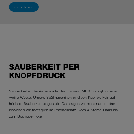
mehr lesen
mehr lesen
mehr lesen
mehr lesen
mehr lesen
SAUBERKEIT PER
KNOPFDRUCK
Sauberkeit ist die Visitenkarte des Hauses: MEIKO sorgt für eine
weiße Weste. Unsere Spülmaschinen sind von Kopf bis Fuß auf
höchste Sauberkeit eingestellt. Das sagen wir nicht nur so, das
beweisen wir tagtäglich im Praxiseinsatz. Vom 4-Sterne-Haus bis
zum Boutique-Hotel.