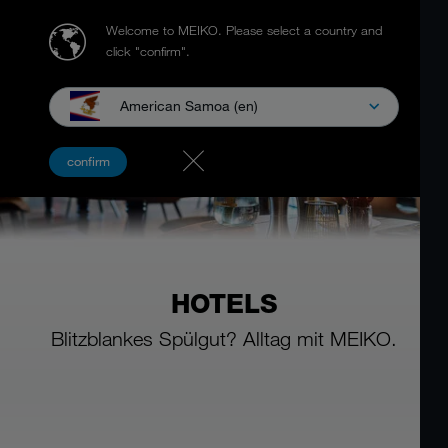
Welcome to MEIKO.
Please select a country and
click "confirm".
American Samoa (en)
confirm
HOTELS
Blitzblankes Spülgut?
Alltag mit MEIKO.