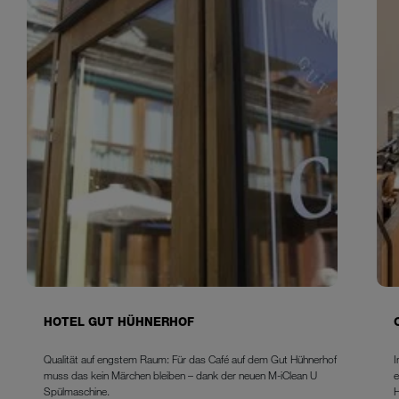
HOTEL GUT HÜHNERHOF
Qualität auf engstem Raum: Für das Café auf dem Gut Hühnerhof
I
muss das kein Märchen bleiben – dank der neuen M-iClean U
e
Spülmaschine.