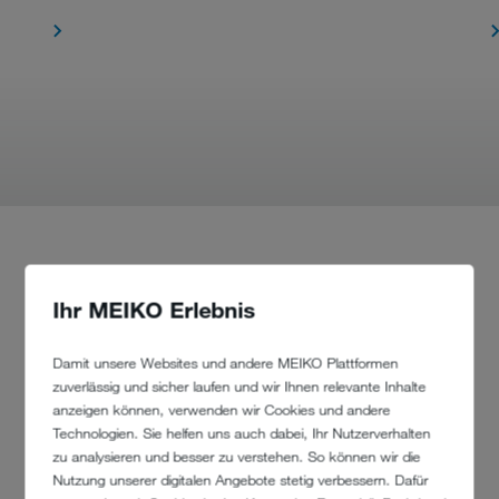
PRODUKTFINDER
Ihr MEIKO Erlebnis
Sie suchen die passende Maschine für Ihre Branche? Hier werden Sie fündig!
Damit unsere Websites und andere MEIKO Plattformen
Einfach auswählen, was auf Ihre Bedürfnisse zutrifft – unser Produktfinder
zuverlässig und sicher laufen und wir Ihnen relevante Inhalte
erledigt den Rest. Eine Angabe genügt und wir nennen Ihnen die passende
Technik dazu.
anzeigen können, verwenden wir Cookies und andere
Technologien. Sie helfen uns auch dabei, Ihr Nutzerverhalten
Spülgut
zu analysieren und besser zu verstehen. So können wir die
Nutzung unserer digitalen Angebote stetig verbessern. Dafür
Bitte wählen