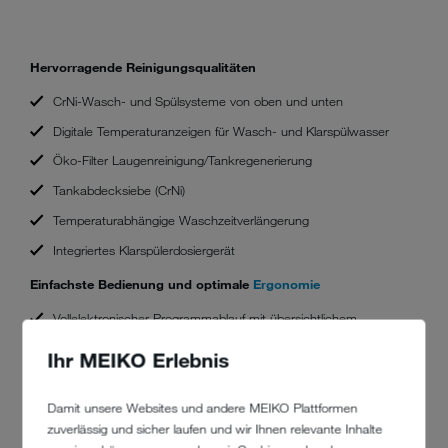
Hervorragende Reinigungsqualitäten
CrNi-Wasch- und Spülsysteme von oben und unten
Digitale Temperaturanzeigen für Wasch- und Klarspülwasser
Öko-Filter Laugenreinigung/Tankregenerierung
Tankabdecksiebe (CrNi)
Temperaturabhängige Waschzeitverlängerung
Integriertes Klarspülerdosiergerät
Einfachste Bedienung und optimale
Ergonomie
Vollelektronischer Programmablauf mit übersichtlichem
Bediendisplay
Ihr MEIKO Erlebnis
Digitale Temperaturanzeige für Wasch- und
Klarspültemperaturen.
Damit unsere Websites und andere MEIKO Plattformen
Bequemste Bedienung durch Rundum-Bügel aus CrNi.
zuverlässig und sicher laufen und wir Ihnen relevante Inhalte