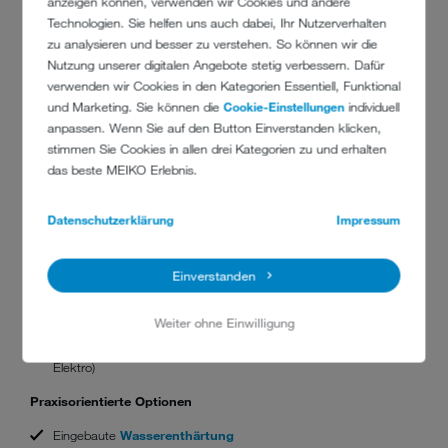
Haubenstartautomatik – erst bewusstes Nachdrücken bewirkt
anzeigen können, verwenden wir Cookies und andere
Programmstart
Technologien. Sie helfen uns auch dabei, Ihr Nutzerverhalten
zu analysieren und besser zu verstehen. So können wir die
Selbstreinigungsprogramm
Nutzung unserer digitalen Angebote stetig verbessern. Dafür
verwenden wir Cookies in den Kategorien Essentiell, Funktional
Geringste Betriebskosten
und Marketing. Sie können die
Cookie-Einstellungen
individuell
Effektives Klarspülsystem mit lediglich 3 l je Spülgang
anpassen. Wenn Sie auf den Button Einverstanden klicken,
stimmen Sie Cookies in allen drei Kategorien zu und erhalten
Haube serienmäßig doppelwandig isoliert
das beste MEIKO Erlebnis.
Gezogener Waschtank mit lediglich 22 l Tankinhalt
Überdurchschnittliche Kapazität
Datenschutzerklärung
Impressum
drei Programmlaufzeiten (90/120/240 Sekunden)
Einverstanden
440 mm Durchfahrtshöhe
Kostengünstige Inbetriebnahme
Weiter ohne Einwilligung
schnelle Installation mit Anschluss-Set (Wasser, Abwasser,
Elektro)
Praxisorientierte Optionen
Eingebaute
Wasserenthärtung