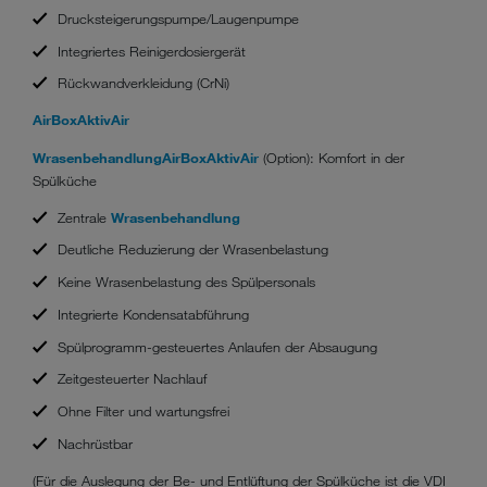
Drucksteigerungspumpe/Laugenpumpe
Integriertes Reinigerdosiergerät
Rückwandverkleidung (CrNi)
AirBox
AktivAir
Wrasenbehandlung
AirBox
AktivAir
(Option): Komfort in der
Spülküche
Zentrale
Wrasenbehandlung
Deutliche Reduzierung der Wrasenbelastung
Keine Wrasenbelastung des Spülpersonals
Integrierte Kondensatabführung
Spülprogramm-gesteuertes Anlaufen der Absaugung
Zeitgesteuerter Nachlauf
Ohne Filter und wartungsfrei
Nachrüstbar
(Für die Auslegung der Be- und Entlüftung der Spülküche ist die VDI