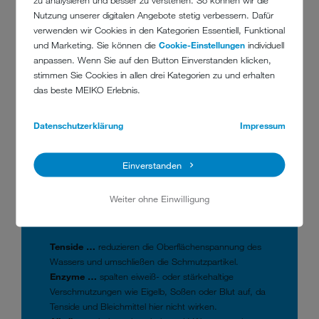
kommt, hängt wiederum von der Wasserhärte ab und ob die
Nutzung unserer digitalen Angebote stetig verbessern. Dafür
Maschine mit einer
Umkehrosmose
, Teil- oder
Vollentsalzung
verwenden wir Cookies in den Kategorien Essentiell, Funktional
ausgestattet ist. Diese und viele weitere Kriterien wie zum Beispiel
und Marketing. Sie können die
Cookie-Einstellungen
individuell
Temperatur, Spülzeit, Wasserdruck usw. haben Einfluss darauf,
anpassen. Wenn Sie auf den Button Einverstanden klicken,
welche Chemie erforderlich ist. „Unser Produktportfolio deckt
stimmen Sie Cookies in allen drei Kategorien zu und erhalten
deswegen über 100 verschiedene Produkte ab, um in jeder Situation
das beste MEIKO Erlebnis.
das benötigte Reinigungsmittel anbieten zu können“, erläutert Frank
Zander.
Datenschutzerklärung
Impressum
Einverstanden
Weiter ohne Einwilligung
KLEINE CHEMIE-STUNDE:
Tenside …
reduzieren die Oberflächenspannung des
Wassers und umschließen die Schmutzpartikel.
Enzyme …
spalten eiweiß- oder stärkehaltige
Verschmutzungen wie Eigelb, Soßen oder Blut auf, da
Tenside und Bleichmittel hier nicht wirken.