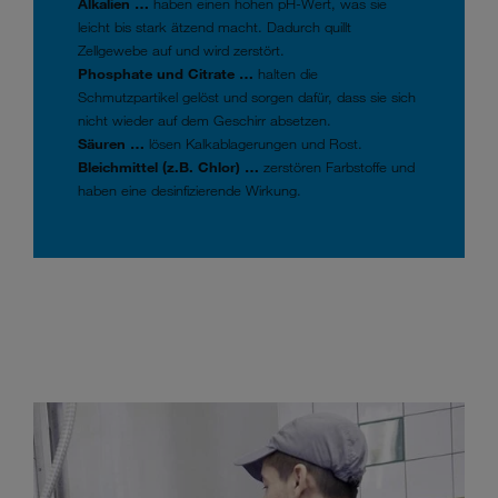
Alkalien …
haben einen hohen pH-Wert, was sie
leicht bis stark ätzend macht. Dadurch quillt
Zellgewebe auf und wird zerstört.
Phosphate und Citrate …
halten die
Schmutzpartikel gelöst und sorgen dafür, dass sie sich
nicht wieder auf dem Geschirr absetzen.
Säuren …
lösen Kalkablagerungen und Rost.
Bleichmittel (z.B. Chlor) …
zerstören Farbstoffe und
haben eine desinfizierende Wirkung.