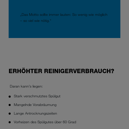
„Das Motto sollte immer lauten: So wenig wie möglich
– so viel wie nötig.“
ERHÖHTER REINIGERVERBRAUCH?
Daran kann’s liegen:
Stark verschmutztes Spülgut
Mangelnde Vorabräumung
Lange Antrocknungszeiten
Vorheizen des Spülgutes über 60 Grad