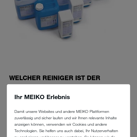
WELCHER REINIGER IST DER
RICHTIGE?
Ihr MEIKO Erlebnis
Dass es so viele unterschiedliche Zusammensetzungen unter den
Reinigern gibt, hat einen guten Grund. Gläser brauchen
Damit unsere Websites und andere MEIKO Plattformen
beispielsweise ein Mittel, das besonders schonend zu Oberfläche und
zuverlässig und sicher laufen und wir Ihnen relevante Inhalte
Dekor ist. Und für Teller, auf denen sich angetrocknete Speisereste
anzeigen können, verwenden wir Cookies und andere
befinden, benötigt man vielleicht eher ein Konzentrat mit hoher
Technologien. Sie helfen uns auch dabei, Ihr Nutzerverhalten
stärkeabbauender Eigenschaft. Welcher Klarspüler zum Einsatz
zu analysieren und besser zu verstehen. So können wir die