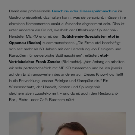
Damit eine professionelle
Geschirr- oder Gläserspülmaschine
im
Gastronomiebetrieb das halten kann, was sie verspricht, müssen ihre
einzelnen Komponenten exakt aufeinander abgestimmt sein. Dies ist
unter anderem ein Grund, weshalb der Offenburger Spültechnik-
Hersteller MEIKO eng mit dem
Spülchemie-Spezialisten etol in
Oppenau (Baden)
zusammenarbeitet. „Die Firma etol beschäftigt
sich seit mehr als 60 Jahren mit der Herstellung von Reinigern und
Klarspülern für gewerbliche Spülmaschinen“, erläutert
etol-
Vertriebsleiter Frank Zander
(Bild rechts). „Von Anfang an arbeiten
wir sehr partnerschaftlich mit MEIKO zusammen und bauen jeweils
auf den Erfahrungswerten des anderen auf. Dieses Know-how fließt
in die Entwicklung unserer Reiniger und Klarspüler ein.“ Ein
Wissensschatz, der Umwelt, Kosten und Spülergebnis
gleichermaßen zugutekommt – und damit auch den Restaurant-,
Bar-, Bistro- oder Café-Besitzern nützt.