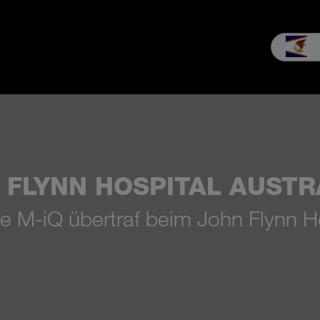
b
Service
Unternehmen
MEIKO Erleben
Downloads & Med
 FLYNN HOSPITAL AUSTR
 M-iQ übertraf beim John Flynn Ho