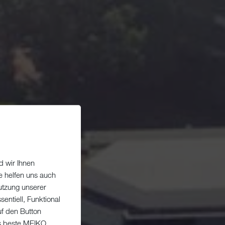
d wir Ihnen
e helfen uns auch
utzung unserer
entiell, Funktional
uf den Button
as beste MEIKO