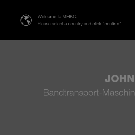
MEIKO ITALIA S.r.l.
Welcome to MEIKO.
Please select a country and click "confirm".
Produkte
Branchen
Vertrie
JOHN
Bandtransport-Maschine