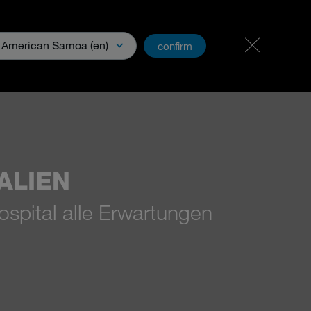
Karriere
PartnerNet
American Samoa (en)
confirm
ia
ALIEN
spital alle Erwartungen