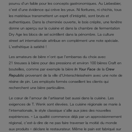
pourvu d'un faible pour les concepts gastronomiques. Au Liebesbier,
c'est d'une évidence qui crève les yeux. Ni fioritures, ni chichis, tous
les matériaux transmettent un esprit d'intégrité, sont bruts et
authentiques. Dans la cheminée ouverte, le bois crépite, une fenêtre
donne un aperçu sur la cuisine et dans la chambre de fermentation
Dry Age les blocs de sel scintillent dans la pénombre. La culture
street art internationale attribue en complément une note spéciale.
L'esthétique à satiété !
Les amateurs de bière n'ont que l'embarras du choix avec
21 tireuses à bière pour des pressions et environ 100 bières Craft en
bouteilles, comme par exemple la bière
In Your Face
de la
Crew
Republic
provenant de la ville d'Unterschleissheim avec une note de
résine de pin. Les employés formés conseillent les clients qui
recherchent une bière particulière.
Le cœur de l'amour de l'artisanat bat aussi dans la cuisine. Les
exigences de T. Wenk sont élevées. La cuisine régionale se marie à
l'internationale, le style classique s'allie aux joies des nouvelles
expériences. « La qualité commence déjà par un approvisionnement
régional, c'est-à-dire de ne pas faire traverser la moitié du monde
aux produits » déclare le restaurateur. Même le pain est fabriqué sur