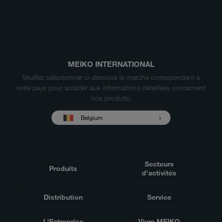
MEIKO INTERNATIONAL
Veuillez sélectionner ci-dessous le marché correspondant à
votre pays pour accéder aux informations détaillées concernant
nos produits.
Belgium
Secteurs
Produits
d’activités
Distribution
Service
L'Entreprise
Vivre MEIKO