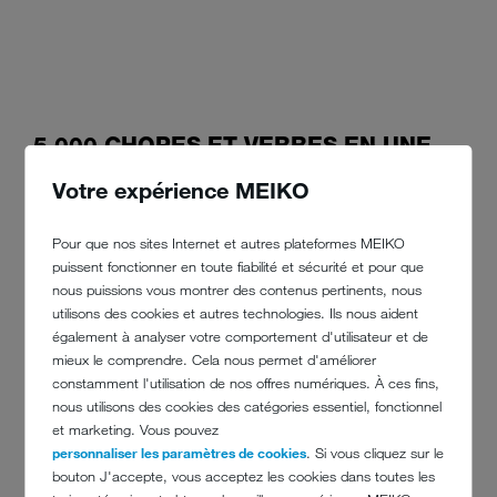
5 000 CHOPES ET VERRES EN UNE
SOIRÉE : « À LONG TERME, ON
Votre expérience MEIKO
APPREND QUE LA QUALITÉ EST
Pour que nos sites Internet et autres plateformes MEIKO
DÉCISIVE » !
puissent fonctionner en toute fiabilité et sécurité et pour que
nous puissions vous montrer des contenus pertinents, nous
Des concerts jusqu'aux événements de poésie urbaines avec les
utilisons des cookies et autres technologies. Ils nous aident
slams, il se passe toujours quelque chose, et l'établissement est
également à analyser votre comportement d'utilisateur et de
vraiment plein à craquer, comme pour le festival de la bière Craft.
mieux le comprendre. Cela nous permet d'améliorer
Des groupes qui jouent en direct, en passant par les artistes et les
constamment l'utilisation de nos offres numériques. À ces fins,
brasseurs, le bâtiment se transforme en un gigantesque lieu de fête.
nous utilisons des cookies des catégories essentiel, fonctionnel
Et toujours de la partie : le verre de dégustation. Et à chaque
et marketing. Vous pouvez
dégustation il y en a un propre. Et c'est comme cela qu'une pile
personnaliser les paramètres de cookies
. Si vous cliquez sur le
géante de chopes et de verres avec l'ombelle en forme de cœur
bouton J'accepte, vous acceptez les cookies dans toutes les
prend forme, environ 5 000 pièces de verrerie sont en roulement. Le