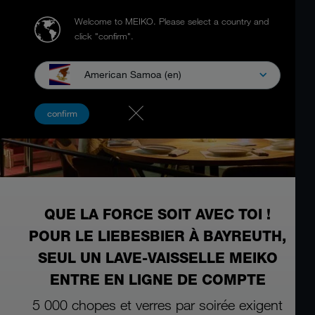
Welcome to MEIKO.
Please select a country and
click "confirm".
American Samoa (en)
confirm
QUE LA FORCE SOIT AVEC TOI !
POUR LE LIEBESBIER À BAYREUTH,
SEUL UN LAVE-VAISSELLE MEIKO
ENTRE EN LIGNE DE COMPTE
5 000 chopes et verres par soirée exigent