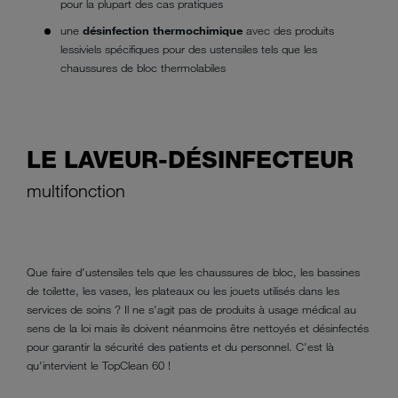
pour la plupart des cas pratiques
une
désinfection thermochimique
avec des produits
lessiviels spécifiques pour des ustensiles tels que les
chaussures de bloc thermolabiles
LE LAVEUR-DÉSINFECTEUR
multifonction
Que faire d'ustensiles tels que les chaussures de bloc, les bassines
de toilette, les vases, les plateaux ou les jouets utilisés dans les
services de soins ? Il ne s'agit pas de produits à usage médical au
sens de la loi mais ils doivent néanmoins être nettoyés et désinfectés
pour garantir la sécurité des patients et du personnel. C'est là
qu'intervient le TopClean 60 !