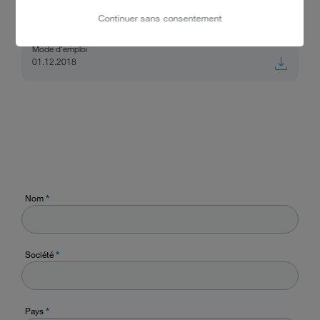
Continuer sans consentement
TopClean 60 M2
Mode d'emploi
01.12.2018
Nom
*
Société
*
Pays
*