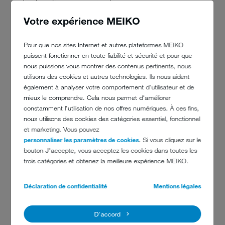
Instructions succinctes
Votre expérience MEIKO
Pour que nos sites Internet et autres plateformes MEIKO
puissent fonctionner en toute fiabilité et sécurité et pour que
TopClean 60 M2
Instructions succinctes
nous puissions vous montrer des contenus pertinents, nous
01.04.2008
utilisons des cookies et autres technologies. Ils nous aident
également à analyser votre comportement d'utilisateur et de
mieux le comprendre. Cela nous permet d'améliorer
constamment l'utilisation de nos offres numériques. À ces fins,
nous utilisons des cookies des catégories essentiel, fonctionnel
et marketing. Vous pouvez
personnaliser les paramètres de cookies
. Si vous cliquez sur le
Mode d'emploi
bouton J'accepte, vous acceptez les cookies dans toutes les
trois catégories et obtenez la meilleure expérience MEIKO.
Déclaration de confidentialité
Mentions légales
TopClean 60
Mode d'emploi
D'accord
01.04.2008