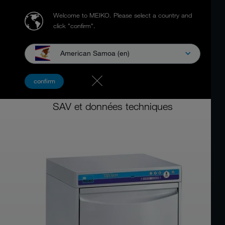
Welcome to MEIKO.
Please select a country and
click "confirm".
American Samoa (en)
Laveur-désinfecteur multifonction
confirm
MEIKO TopClean 60
SAV et données techniques