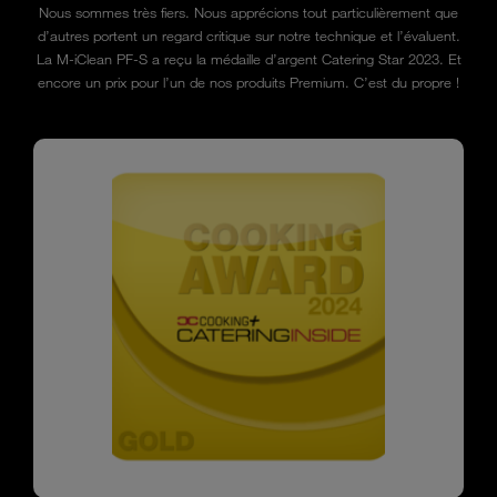
Nous sommes très fiers. Nous apprécions tout particulièrement que
d’autres portent un regard critique sur notre technique et l’évaluent.
La M-iClean PF-S a reçu la médaille d’argent Catering Star 2023. Et
encore un prix pour l’un de nos produits Premium. C’est du propre !