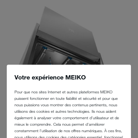
Votre expérience MEIKO
Pour que nos sites Internet et autres plateformes MEIKO
puissent fonctionner en toute fiabilité et sécurité et pour que
nous puissions vous montrer des contenus pertinents, nous
utilisons des cookies et autres technologies. Ils nous aident
également à analyser votre comportement d'utilisateur et de
mieux le comprendre. Cela nous permet d'améliorer
L’INTELLIGENCE AU SERVICE DE
constamment l'utilisation de nos offres numériques. À ces fins,
L’ÉCONOMIE
nous utilisons des cookies des catégories essentiel, fonctionnel