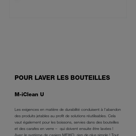
POUR LAVER LES BOUTEILLES
M-iClean U
Les exigences en matière de durabilité conduisent à l'abandon
des produits jetables au profit de solutions réutilisables. Cela
vaut également pour les boissons, servies dans des bouteilles
et des carafes en verre – qui doivent ensuite être lavées !
Avec le système de casiers MEIKO, rien de plus simple ! Tout