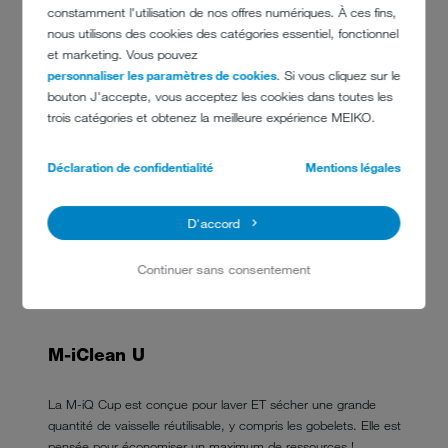
constamment l'utilisation de nos offres numériques. À ces fins,
nous utilisons des cookies des catégories essentiel, fonctionnel
et marketing. Vous pouvez
personnaliser les paramètres de cookies
. Si vous cliquez sur le
bouton J'accepte, vous acceptez les cookies dans toutes les
trois catégories et obtenez la meilleure expérience MEIKO.
Déclaration de confidentialité
Mentions légales
D'accord
POUR LAVER DE LA VAISSELLE
Continuer sans consentement
REUTILISABLE
M-iClean U
La M-iQ Cup est conçue pour laver ET sécher une grande
quantité de vaisselle réutilisable, y compris les gobelets. Elle est
pensée pour économiser un maximum de ressources !