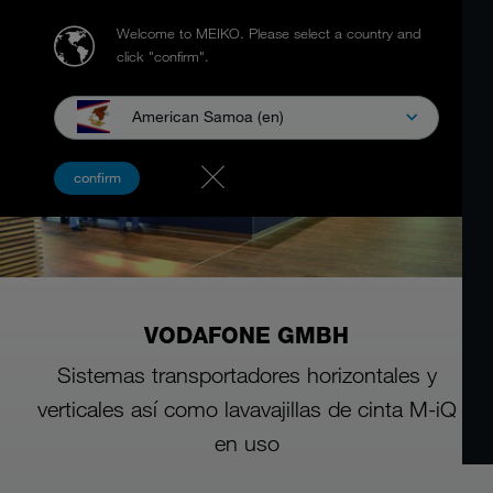
Welcome to MEIKO.
Please select a country and
click "confirm".
American Samoa (en)
confirm
VODAFONE GMBH
Sistemas transportadores horizontales y
verticales así como lavavajillas de cinta M-iQ
en uso