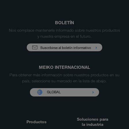
BOLETÍN
Nos complace mantenerle informado sobre nuestros productos
y nuestra empresa en el futuro.
Suscribirse al boletín informativo
MEIKO INTERNACIONAL
Para obtener más información sobre nuestros productos en su
país, seleccione su mercado en la lista de abajo.
GLOBAL
Soluciones para
Productos
la industria