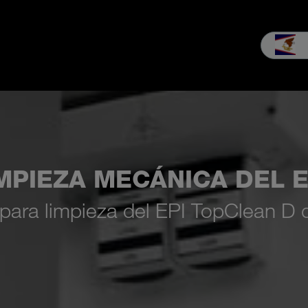
ndustria
Consultas y ventas
Servicio
La empresa
Carrera
MPIEZA MECÁNICA DEL E
para limpieza del EPI TopClean D