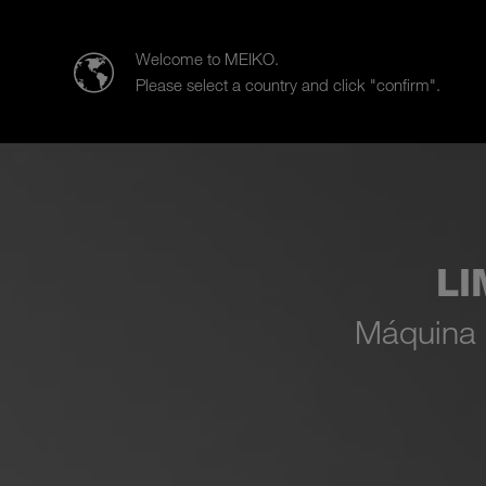
MEIKO | The Clean Solution
Welcome to MEIKO.
Please select a country and click "confirm".
Productos
Soluciones para la i
LI
Máquina 