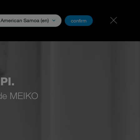
Karriere
PartnerNet
American Samoa (en)
confirm
s
Descubrir MEIKO
Descargas y Medios
PI.
 de MEIKO