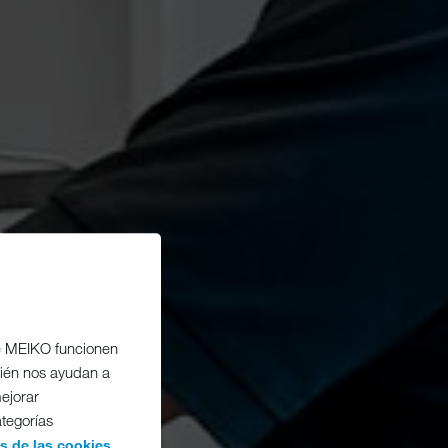
de MEIKO funcionen
bién nos ayudan a
ejorar
ategorías
.
es de las cookies