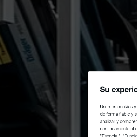
Su experi
Usamos cookies y 
de forma fiable y
analizar y compre
continuamente el us
"Esencial", "Funci