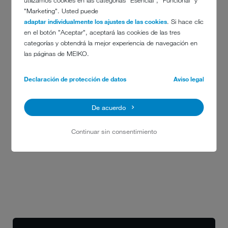
utilizamos cookies en las categorías "Esencial", "Funcional" y
de terceros.
"Marketing". Usted puede
adaptar individualmente los ajustes de las cookies
. Si hace clic
Los derechos de autor de objetos publicados y elaborados por el
en el botón "Aceptar", aceptará las cookies de las tres
autor son de su exclusiva propiedad. No está permitida la
categorías y obtendrá la mejor experiencia de navegación en
reproducción o el uso de estos gráficos, ficheros de audio,
las páginas de MEIKO.
secuencias de vídeo y textos en otras publicaciones electrónicas
o impresas sin la explícita autorización del autor.
Declaración de protección de datos
Aviso legal
Validez jurídica de este aviso legal
Este aviso legal debe considerarse parte integrante del sitio de
De acuerdo
Internet que remite a este aviso legal. Si alguna sección o texto
no refleja o deja de reflejar o no refleja totalmente la legislación
Continuar sin consentimiento
en vigor, ello no afecta a las demás disposiciones del documento
en cuanto a su contenido y validez.