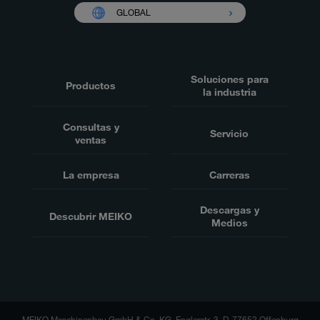
GLOBAL
Soluciones para
Productos
la industria
Consultas y
Servicio
ventas
La empresa
Carreras
Descargas y
Descubrir MEIKO
Medios
MEIKO Maschinenbau GmbH & Co. KG, Englerstr. 3, D-77652 Offenburg