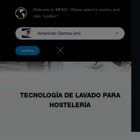
Welcome to MEIKO.
Please select a country and
click "confirm".
American Samoa (en)
confirm
TECNOLOGÍA DE LAVADO PARA
HOSTELERÍA