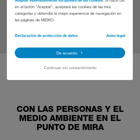
adaptar individualmente los ajustes de las cookies
. Si hace clic
nosotros.
nosotros.
Director de Bouter
Director de Bouter
en el botón "Aceptar", aceptará las cookies de las tres
Hilton Amsterdam
Hilton Amsterdam
categorías y obtendrá la mejor experiencia de navegación en
continuar leyendo
Mike Wehrle,
Mike Wehrle,
las páginas de MEIKO.
Director culinario
Director culinario
continuar leyendo
continuar leyendo
Declaración de protección de datos
Aviso legal
continuar leyendo
continuar leyendo
De acuerdo
Continuar sin consentimiento
CON LAS PERSONAS Y EL
MEDIO AMBIENTE EN EL
PUNTO DE MIRA