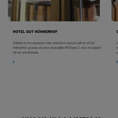
HOTEL GUT HÜHNERHOF
Calidad en los espacios más reducidos: para el café en el Gut
U
Hühnerhof, gracias al nuevo lavavajillas M-iClean U, esto ha dejado
i
de ser una fantasía.
u