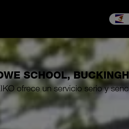
ndustria
Consultas y ventas
Servicio
La empresa
Carrera
OWE SCHOOL, BUCKING
KO ofrece un servicio serio y senci