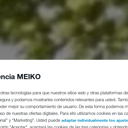
encia MEIKO
otras tecnologías para que nuestros sitios web y otras plataformas 
 segura y podamos mostrarles contenidos relevantes para usted. Tam
nder mejor su comportamiento de usuario. De esta forma podemos m
o de nuestras ofertas digitales. Para ello utilizamos cookies en las c
onal" y "Marketing". Usted puede
adaptar individualmente los ajust
 botón "Aceptar", aceptará las cookies de las tres categorías y obtendr