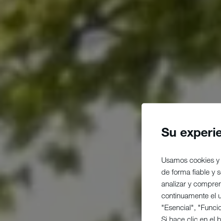
Su experi
Usamos cookies y 
de forma fiable y
analizar y compre
continuamente el us
"Esencial", "Funci
Si hace clic en el