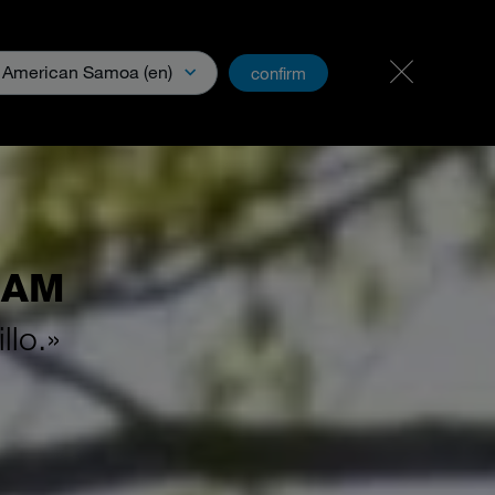
Karriere
PartnerNet
American Samoa (en)
confirm
s
Descubrir MEIKO
Descargas y Medios
HAM
llo.»