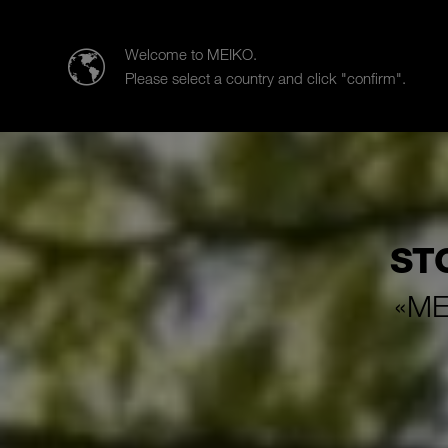
MEIKO | The Clean Solution
Welcome to MEIKO.
Please select a country and click "confirm".
Productos
Soluciones para la i
ST
«MEI