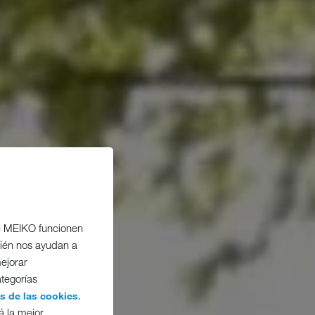
de MEIKO funcionen
bién nos ayudan a
ejorar
ategorías
.
es de las cookies
á la mejor