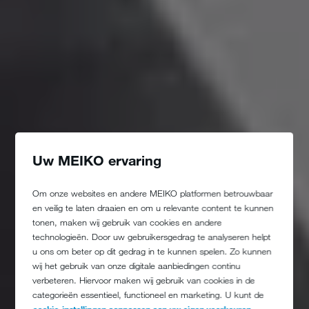
Uw MEIKO ervaring
Om onze websites en andere MEIKO platformen betrouwbaar
en veilig te laten draaien en om u relevante content te kunnen
tonen, maken wij gebruik van cookies en andere
technologieën. Door uw gebruikersgedrag te analyseren helpt
u ons om beter op dit gedrag in te kunnen spelen. Zo kunnen
wij het gebruik van onze digitale aanbiedingen continu
verbeteren. Hiervoor maken wij gebruik van cookies in de
categorieën essentieel, functioneel en marketing. U kunt de