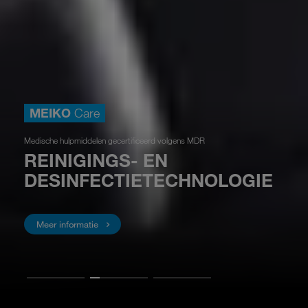
MEIKO
Care
Medische hulpmiddelen gecertificeerd volgens MDR
REINIGINGS- EN
DESINFECTIETECHNOLOGIE
Meer informatie