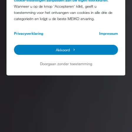
cookie-instellingen aanpassen aan uw eigen voorkeuren
.
Wanneer u op de knop 'Accepteren' klikt, geeft u
toestemming voor het ontvangen van cookies in alle drie de
categorieën en krijgt u de beste MEIKO ervaring.
Privacyverklaring
Impressum
Akkoord
Doorgaan zonder toestemming