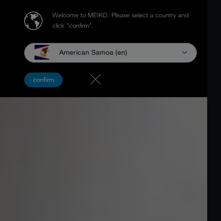
Welcome to MEIKO.
Please select a country and
click "confirm".
American Samoa (en)
confirm